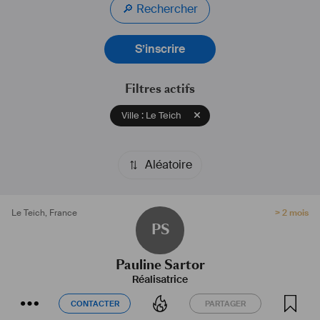
🔎 Rechercher
S’inscrire
Filtres actifs
Ville : Le Teich
Aléatoire
Le Teich
,
France
> 2 mois
PS
Pauline Sartor
Réalisatrice
CONTACTER
PARTAGER
CONTACTER
PARTAGER