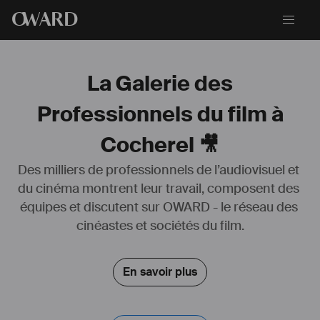
O
WARD
La Galerie des
Professionnels du film à
Cocherel 🎥
Des milliers de professionnels de l’audiovisuel et 
du cinéma montrent leur travail, composent des 
COUANOS est un 
#
artiste
 multi-styles, 
#
auteur
, 
#
compositeur
, 
équipes et discutent sur OWARD - le réseau des 
#
interprète
, 
#
modèle
 et 
#
acteur
.
cinéastes et sociétés du film.
En savoir plus