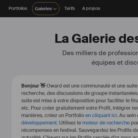
Portfolios
Tarifs
A propos
Galeries
La Galerie de
Des milliers de professio
équipes et disc
Bonjour 👋
Oward est une communauté et une suite d’
recherche, des discussions de groupe instantanées, 
suite est mise à votre disposition pour faciliter le fi
etc. Pour créer gratuitement votre Profil, intégrer n
manières, créez un Portfolio
en cliquant ici
. Au sein
développement
. Utilisez le
moteur de recherche
pou
récompenses en festival. Sauvegardez les Profils dan
actualité. Cliquez sur les Profils cerclés d’or pour a