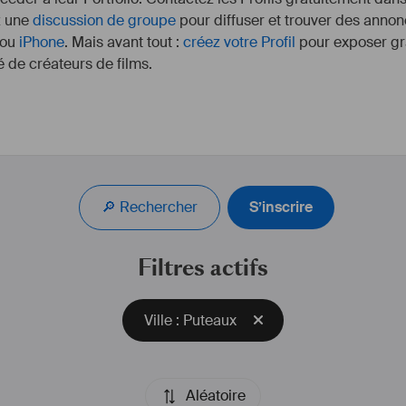
z une
discussion de groupe
pour diffuser et trouver des annon
ou
iPhone
. Mais avant tout :
créez votre Profil
pour exposer gra
 de créateurs de films.
🔎 Rechercher
S’inscrire
Filtres actifs
Ville : Puteaux
Aléatoire