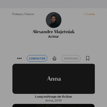
Puteaux
,
France
> 2 mois
Alexandre Majetniak
Acteur
CONTACTER
PARTAGER
CONTACTER
PARTAGER
Anna
Long métrage de fiction
Anna
,
2019