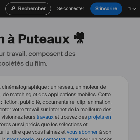
🔎
Rechercher
S’inscrire
Se connecter
fr
m à Puteaux 🎥
ur travail, composent des 
ociétés du film.
et cinématographique : un réseau, un moteur de
, de matching et des applications mobiles. Cette
 : fiction, publicité, documentaire, clip, animation,
enter votre travail sur Internet de la meilleure des
, visionnez leurs
travaux
et trouvez des
projets en
itères aussi précis que les sélections et
r lui dire que vous l’aimez et
vous abonner
à son
s la
messagerie
, ou
contactez-nous
pour un accès