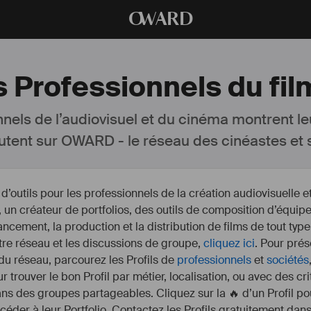
O
WARD
s Professionnels du fil
nnels de l’audiovisuel et du cinéma montrent le
utent sur OWARD - le réseau des cinéastes et s
outils pour les professionnels de la création audiovisuelle 
un créateur de portfolios, des outils de composition d’équipe
nancement, la production et la distribution de films de tout type
otre réseau et les discussions de groupe,
cliquez ici
. Pour prés
 du réseau, parcourez les Profils de
professionnels
et
sociétés
r trouver le bon Profil par métier, localisation, ou avec des cr
s des groupes partageables. Cliquez sur la 🔥 d’un Profil pou
ccéder à leur Portfolio. Contactez les Profils gratuitement dan