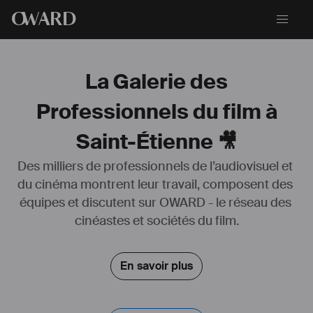
O
WARD
La Galerie des
Professionnels du film à
Saint-Étienne 🎥
Des milliers de professionnels de l’audiovisuel et 
du cinéma montrent leur travail, composent des 
Figuration :
équipes et discutent sur OWARD - le réseau des 
"Mon ange" : Journaliste et gendarme
"Bellefond" : médecin
cinéastes et sociétés du film.
"Poulets grillés" : Golfeur ; passant
En savoir plus