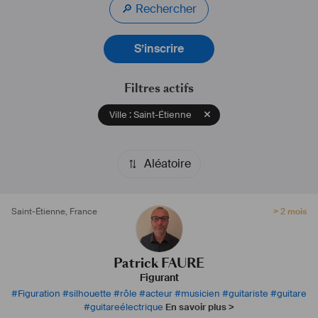
🔎 Rechercher
S’inscrire
Filtres actifs
Ville : Saint-Étienne
Aléatoire
Saint-Étienne
,
France
> 2 mois
Patrick FAURE
Figurant
#
Figuration
#
silhouette
#
rôle
#
acteur
#
musicien
#
guitariste
#
guitare
#
guitareélectrique
En savoir plus >