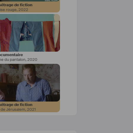
étrage de fiction
lise rouge
,
2022
marchais S.A.C.D (Long métrage)
 Série 
S.AC
.D / France TV
 Altermedia (Long métrage)
cumentaire
me du pantalon
,
2020
étrage de fiction
 de Jérusalem
,
2021