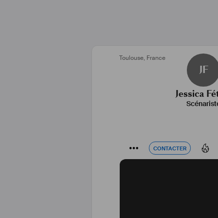
Toulouse
,
France
JF
Jessica Fé
Scénarist
CONTACTER
CONTACTER