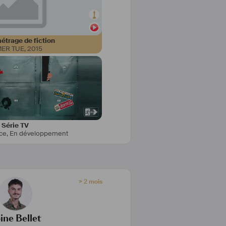
étrage de fiction
ER TUE
,
2015
Série TV
ce
,
En développement
> 2 mois
ine Bellet