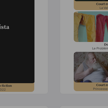
Court m
La Va
ista
Lauréat du Prix Beau
Lauréat du Fond
Lauréat du Prix
Do
Le Problè
Court m
 fiction
Princesse
022