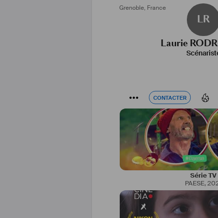
Grenoble
,
France
LR
Laurie ROD
Scénarist
CONTACTER
CONTACTER
Série TV
PAESE
,
20