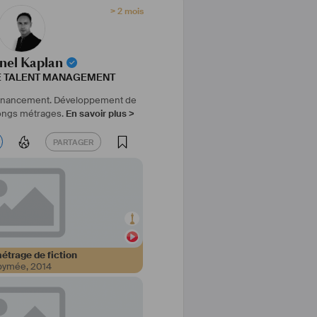
> 2 mois
nel Kaplan
E TALENT MANAGEMENT
financement.
Développement de
longs métrages.
En savoir plus >
PARTAGER
PARTAGER
étrage de fiction
bymée
,
2014