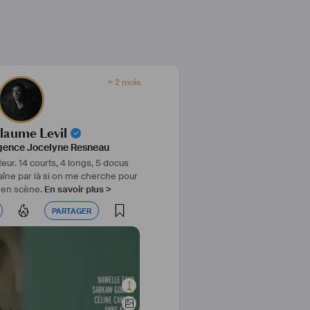
> 2 mois
laume Levil
ence Jocelyne Resneau
teur. 14 courts, 4 longs, 5 docus
traîne par là si on me cherche pour
 en scène.
En savoir plus >
PARTAGER
PARTAGER