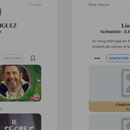
> 2 mois
Paris
,
France
RIGUEZ
Lio
e
Scénariste
-
S.
1er long métrage en 
projets de séries et 
PARTAGER
CONTACTER
PARTAGER
CONTACTER
Court m
21
A