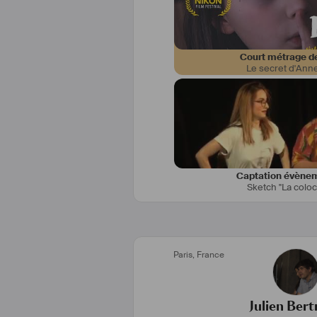
Court métrage de
Le secret d'Ann
Captation évènem
Sketch "La coloc
Paris
,
France
Julien Ber