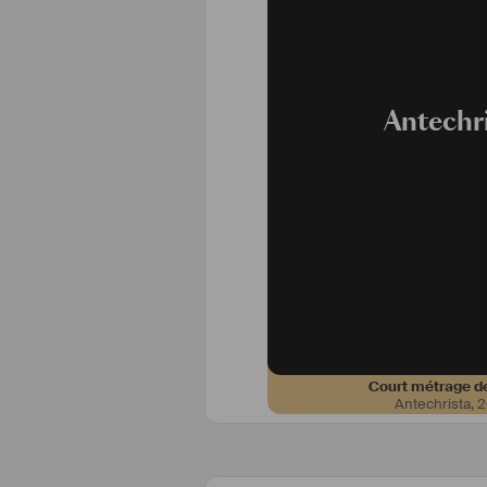
Antechr
Court métrage de
Antechrista
,
2