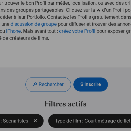
r trouver le bon Profil par métier, localisation, ou avec des cr
s des groupes partageables. Cliquez sur la 🔥 d’un Profil pou
ccéder à leur Portfolio. Contactez les Profils gratuitement dan
z une
discussion de groupe
pour diffuser et trouver des annon
ou
iPhone
. Mais avant tout :
créez votre Profil
pour exposer gra
 de créateurs de films.
#
scéna
🔎 Rechercher
S’inscrire
Filtres actifs
 : Scénaristes
Type de film : Court métrage de fict