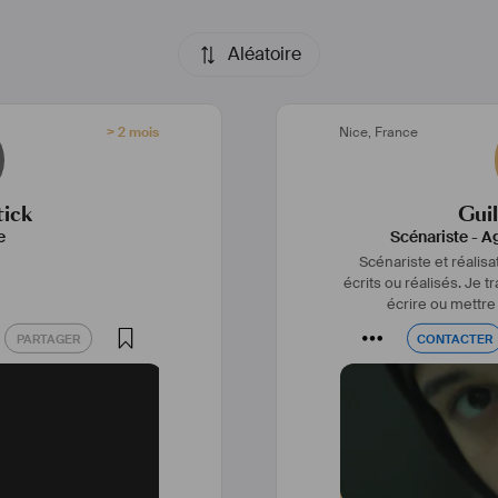
Aléatoire
> 2 mois
Nice
,
France
tick
Guil
e
Scénariste
-
Ag
Scénariste et réalisa
écrits ou réalisés. Je 
écrire ou mettre
PARTAGER
CONTACTER
PARTAGER
CONTACTER