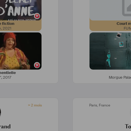
 fiction
Court m
e
,
2021
FUM
entielle
"
,
2017
Morgue Pala
> 2 mois
Paris
,
France
trand
To