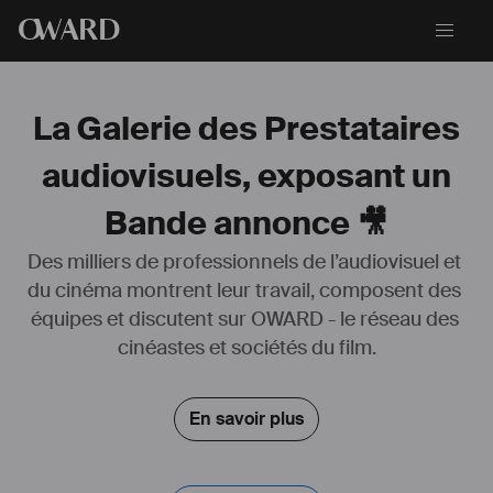
O
WARD
La Galerie des Prestataires
audiovisuels, exposant un
Bande annonce 🎥
Des milliers de professionnels de l’audiovisuel et 
du cinéma montrent leur travail, composent des 
équipes et discutent sur OWARD - le réseau des 
cinéastes et sociétés du film.
Bonjour, je suis Adrien.
J'exerce en tant que vidéaste indépendant.
En savoir plus
Je propose mes prestations aux entreprises, aux associations et aux 
particuliers, pour la conception de leur projet audiovisuel.
Mail Pro : 
adrienlallemant.pro@gmail.com