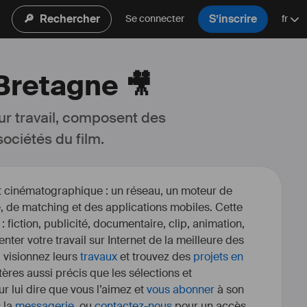
🔎
Rechercher
S’inscrire
Se connecter
fr
Bretagne 🎥
ur travail, composent des 
ociétés du film.
et cinématographique : un réseau, un moteur de
, de matching et des applications mobiles. Cette
 : fiction, publicité, documentaire, clip, animation,
enter votre travail sur Internet de la meilleure des
, visionnez leurs
travaux
et trouvez des
projets en
itères aussi précis que les sélections et
r lui dire que vous l’aimez et
vous abonner
à son
s la
messagerie
, ou
contactez-nous
pour un accès