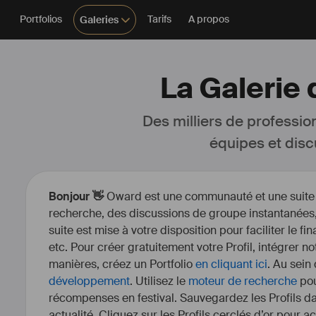
Portfolios
Tarifs
A propos
Galeries
La Galerie
Des milliers de professio
équipes et disc
Bonjour 👋
Oward est une communauté et une suite d’
recherche, des discussions de groupe instantanées, 
suite est mise à votre disposition pour faciliter le fi
etc. Pour créer gratuitement votre Profil, intégrer n
manières, créez un Portfolio
en cliquant ici
. Au sein
développement
. Utilisez le
moteur de recherche
pou
récompenses en festival. Sauvegardez les Profils dan
actualité. Cliquez sur les Profils cerclés d’or pour a