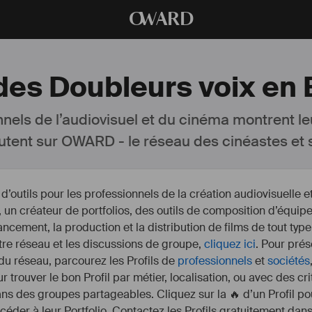
O
WARD
 des Doubleurs voix en 
nnels de l’audiovisuel et du cinéma montrent le
utent sur OWARD - le réseau des cinéastes et s
outils pour les professionnels de la création audiovisuelle 
un créateur de portfolios, des outils de composition d’équipe
nancement, la production et la distribution de films de tout type
otre réseau et les discussions de groupe,
cliquez ici
. Pour prés
 du réseau, parcourez les Profils de
professionnels
et
sociétés
r trouver le bon Profil par métier, localisation, ou avec des cr
s des groupes partageables. Cliquez sur la 🔥 d’un Profil pou
ccéder à leur Portfolio. Contactez les Profils gratuitement dan