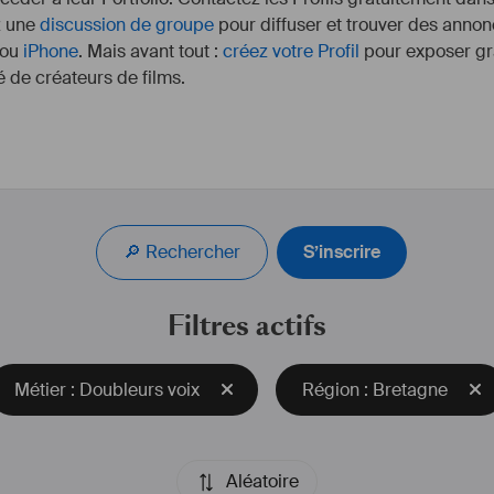
z une
discussion de groupe
pour diffuser et trouver des annon
ou
iPhone
. Mais avant tout :
créez votre Profil
pour exposer gra
 de créateurs de films.
Je suis passionné de 
#
Doublages
 en tous genres ; 
#
Documentaire
, 
#
Fiction
, 
#
Livresaudio
, 
#
Animation
, 
🔎 Rechercher
S’inscrire
#
Jeuxvidéo
, 
#
Publicité
, 
#
RépondeurTéléphonique
 etc ... 
J'ai une 
#
voix
-grave atypique et une excellente capacité 
d'
#
interprétation
. En 2012 j'ai eu la chance de pouvoir 
Filtres actifs
prêter ma voix pour un jeux-vidéo sortie sur la plateforme 
#
Steam
 : Bless Online, un MMORPG Coréen, en 
interprétant notamment les voix des pnjs. Cet 
Métier : Doubleurs voix
Région : Bretagne
expérience aura été pour moi l'événement déclencheur 
de la passion qui m'anime aujourd'hui. En 2021, j'ai pu 
suivre une formation 
#
Doublage
 et 
#
VoiceOver
 chez the 
Kitchen Tv France, à Lattes, où j'ai pu me conforter dans 
le fait que ce métier est fait pour moi et que j'ai 
Aléatoire