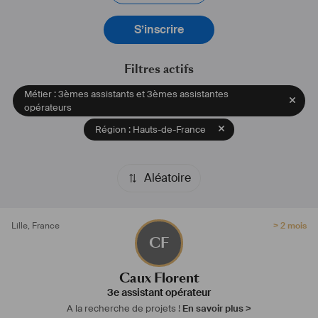
- Ableton
- Davinci Resolve
S’inscrire
- Notions sur Avid
Bonne compétences en informatique également. 
Filtres actifs
Métier : 3èmes assistants et 3èmes assistantes
opérateurs
Région : Hauts-de-France
Aléatoire
Lille
,
France
> 2 mois
CF
Caux Florent
3e assistant opérateur
A la recherche de projets !
En savoir plus >