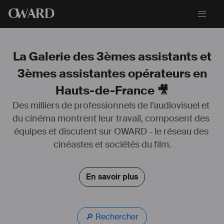
O
WARD
La Galerie des 3èmes assistants et
3èmes assistantes opérateurs en
Hauts-de-France 🎥
Des milliers de professionnels de l’audiovisuel et 
du cinéma montrent leur travail, composent des 
équipes et discutent sur OWARD - le réseau des 
Compétences en Image (composition, éclairage) / Montage. 
cinéastes et sociétés du film.
Expériences avec diverses caméra.
Pratique également la photographie. Je travaille avec un Sony A7III.
En savoir plus
Ainsi que la M.A.O.
Utilisations des logiciels suivants : 
🔎 Rechercher
- Suite Adobe