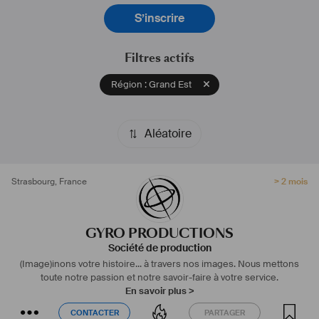
ainsi qu'à la direction des "acteurs" à l'écran.
S’inscrire
Forts de nos expériences diverses, nous pouvons vous proposer 
des produits vidéos à la hauteur de vos attentes.
Filtres actifs
Région : Grand Est
Aléatoire
Strasbourg
,
France
> 2 mois
GYRO PRODUCTIONS
Société de production
(Image)inons votre histoire... à travers nos images.
Nous mettons
toute notre passion et notre savoir-faire à votre service.
En savoir plus >
CONTACTER
PARTAGER
CONTACTER
PARTAGER