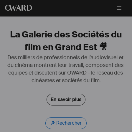
O
WARD
La Galerie des Sociétés du
film en Grand Est 🎥
Des milliers de professionnels de l’audiovisuel et 
du cinéma montrent leur travail, composent des 
équipes et discutent sur OWARD - le réseau des 
On vous raconte notre histoire...
Gyro Productions est née d'une envie commune d'Edouard 
cinéastes et sociétés du film.
Aguettant et Nicolas Robert de monter leur propres projets 
artistiques ainsi que de proposer une nouvelle vision de la 
#
communication
.
En savoir plus
Plutôt que de proposer une vision standard des 
#
vidéos
d'entreprises ou 
#
événementielles
, nous avons une réelle envie de 
rajouter notre vision artistique à tous nos projets.
🔎 Rechercher
Pour cela un soin particulier est apporté au traitement de l'image 