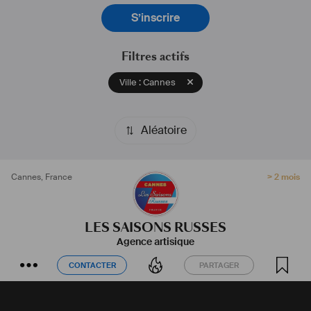
S’inscrire
Filtres actifs
Ville : Cannes
Aléatoire
Cannes
,
France
> 2 mois
LES SAISONS RUSSES
Agence artisique
CONTACTER
PARTAGER
CONTACTER
PARTAGER