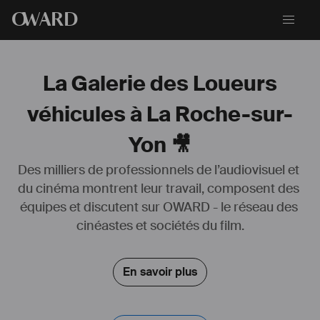
O
WARD
La Galerie des Loueurs
véhicules à La Roche-sur-
Yon 🎥
Des milliers de professionnels de l’audiovisuel et 
du cinéma montrent leur travail, composent des 
équipes et discutent sur OWARD - le réseau des 
cinéastes et sociétés du film.
#
cougarstars
.com
En savoir plus
A LA LOCATION AVEC OU SANS CHAUFFEUR