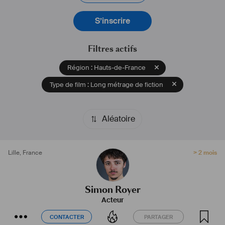
S’inscrire
Filtres actifs
Région : Hauts-de-France
Type de film : Long métrage de fiction
Aléatoire
Lille
,
France
> 2 mois
Simon Royer
Acteur
CONTACTER
PARTAGER
CONTACTER
PARTAGER