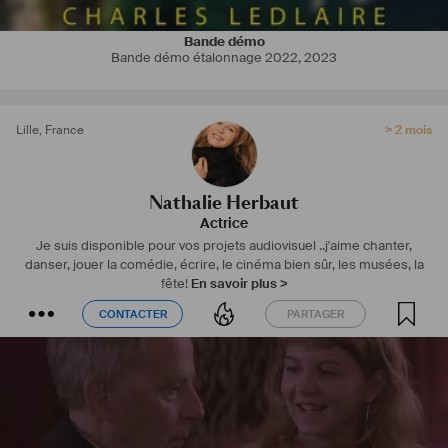
Bande démo
Bande démo étalonnage 2022
,
2023
Lille
,
France
> 2 mois
Nathalie Herbaut
Actrice
Je suis disponible pour vos projets audiovisuel ..j'aime chanter,
danser, jouer la comédie, écrire, le cinéma bien sûr, les musées, la
fête!
En savoir plus >
CONTACTER
PARTAGER
CONTACTER
PARTAGER