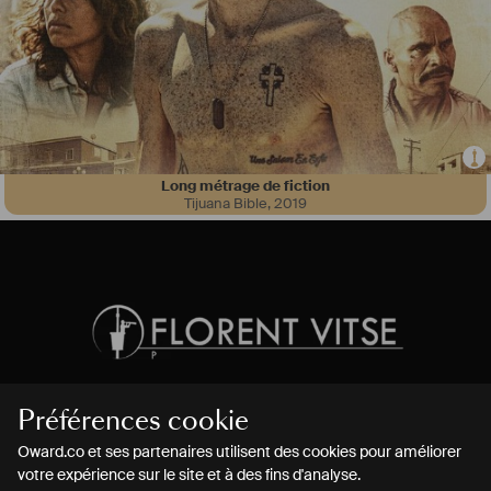
Long métrage de fiction
Tijuana Bible
,
2019
Préférences cookie
Oward.co et ses partenaires utilisent des cookies pour améliorer
Bande démo
votre expérience sur le site et à des fins d'analyse.
Demo Reel
,
2021