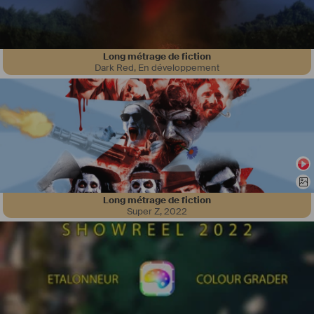
Long métrage de fiction
Dark Red
,
En développement
J'ai suivi les cours de France Roussel à Paris, fais des quantités de 
stages, burlesques et actor studio
j'ai commencé grâce à un casting sauvage à l'âge de 17 ans dans le 
film Baptême de# René Feret# que j ai retrouvé à 23 ans comme 
professeur d'écriture de scénario à la fac qui m'a remmené sur son 
film "les frères Gravet"
j'ai eu la chance de jouer avec# Fabrice Luchini 
#
dans
 L 'hermine de 
#
Christian
 Vincent 
#
(scène non montée)
je suis représentée par 
#
Cyrille
 Joubert# à Paris
Long métrage de fiction
j'ai les films de Xavier Nolan, Wim Wenders, les frères Dardenne
Super Z
,
2022
j'aime écrire, la mise en scène, la jeunesse