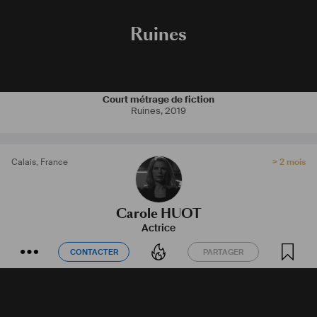
Ruines
Court métrage de fiction
Ruines
,
2019
Calais
,
France
> 2 mois
Carole HUOT
Actrice
CONTACTER
PARTAGER
CONTACTER
PARTAGER