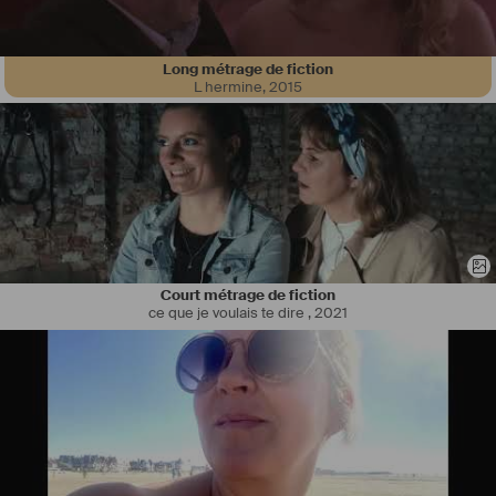
Long métrage de fiction
Florent Vitse, né le 03 mars 1973 dans le Nord de la France, est chef 
L hermine
,
2015
décorateur depuis une quinzaine d’années. Fils d’un père 
dramaturge et metteur en scène et d’une mère enseignante de 
lettre moderne, il grandit dans un univers culturel qui le berce entre 
la littérature et les théâtres. Enfant et adolescent, il reçoit une 
formation d’acteur entre la compagnie de son père et le 
Conservatoire d’Art Dramatique. Et aux alentours de ses 20 ans, c’est 
par ce biais qu’il partira vivre en Hongrie ou, entre plusieurs métiers 
qu’il exercera dont professeur de français, il s’interessera  à la 
photographie , réalisant 3 expositions à Budapest sur l’Europe de 
L’Est,  le Mexique, le Maroc et l’Asie, fruit de nombreux voyages entre 
Court métrage de fiction
1996 et 2003. 
ce que je voulais te dire
,
2021
C’est un peu au hasard de la vie (los caminos de la vida…) que le 
Mexique le retient et l’adopte a partir de 2003. Florent s’est construit 
un monde que sa richesse linguistique et sa logique d’adaptation lui 
ont permis d’édifier. D’abord traducteur franco-español sur Bandidas 
de Luc Besson, il devient rapidement coordinateur a la déco sous les 
ordres de Hugues Tissandier. D’une première expérience 
concluante, il continue pendant 2 ans comme assistant chef déco 
sur plusieurs films dont Fast Food Nation de Linklater. Il obtient son 