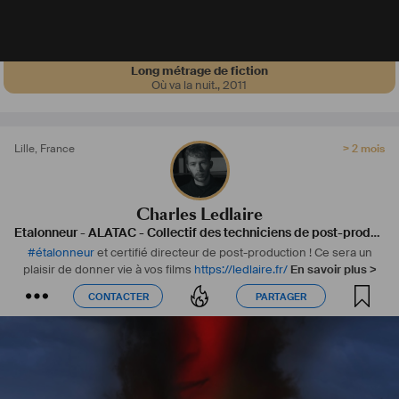
Long métrage de fiction
Où va la nuit.
,
2011
Lille
,
France
> 2 mois
Charles Ledlaire
Etalonneur
-
ALATAC - Collectif des techniciens de post-production en Hauts-de-France
#
étalonneur
et certifié directeur de post-production ! Ce sera un
plaisir de donner vie à vos films
https://ledlaire.fr/
En savoir plus >
CONTACTER
PARTAGER
CONTACTER
PARTAGER