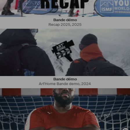
Bande démo
Recap 2025
,
2025
Bande démo
Art'Home Bande demo
,
2024