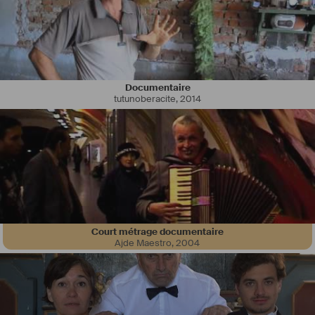
Documentaire
tutunoberacite
,
2014
Depuis 15 ans je travaille dans l’audiovisuel dans diverses fonctions, 
principalement sur le 
#
montage
 et aussi dans la 
#
réalisation
, 
#
production
, 
#
étalonnage
... Voici des liens vers les principaux films 
et projets auxquels j'ai participé, principalement des 
#
documentaires
: 
https://linktr.ee/amandine.goisbault
. J’ai 
commencé à Vidéo dans les villages (
www.videonasaldeias.org.br
), 
école de cinéma pour peuples indiens au Brésil, avec laquelle je 
collabore toujours, qu'il s'agisse de films ou d'ateliers de formation, et 
je travaille aussi avec d’autres réalisateurs/trices et maisons de 
Court métrage documentaire
production, au Brésil, en France, en Grande-Bretagne. Je travaille 
Ajde Maestro
,
2004
aussi dans des commissions de sélection (de films pour des 
festivals, ou de projets pour des commissions de financement). 
#
festivals
#
commissionsdesélection
J’ai idéalisé et coordonne avec Tila Chitunda le projet de formation 
audiovisuelle pour femmes FERA (Féminisme et Équité pour 