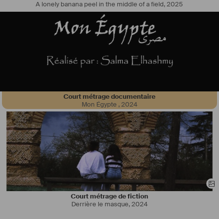
A lonely banana peel in the middle of a field
,
2025
Court métrage documentaire
Mon Égypte
,
2024
Court métrage de fiction
Derrière le masque
,
2024