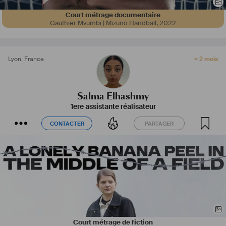
Court métrage documentaire
Gauthier Mvumbi | Mizuno Handball
,
2022
Lyon
,
France
> 2 mois
Salma Elhashmy
1ere assistante réalisateur
CONTACTER
PARTAGER
CONTACTER
PARTAGER
Court métrage de fiction