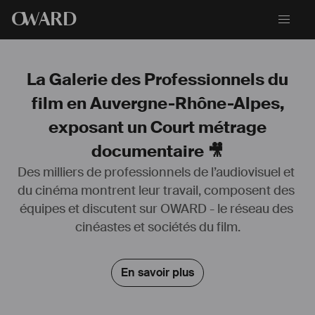
O
WARD
La Galerie des Professionnels du
film en Auvergne-Rhône-Alpes,
exposant un Court métrage
documentaire 🎥
Des milliers de professionnels de l’audiovisuel et 
du cinéma montrent leur travail, composent des 
équipes et discutent sur OWARD - le réseau des 
Ayant récemment complétée ma formation à l'EICAR Paris, je 
cinéastes et sociétés du film.
cherche à développer mon réseau dans la région de Lyon.
J'ai eu l'occasion ces 2 dernières années de participer à divers 
En savoir plus
projets en tant que Électricienne, Cadreuse, Chef Op, ou Cheffe Elec, 
au sein d'une société ou de l'école. 
Je cherche actuellement des tournages sur la région au poste 
d'Électricienne. Je suis dynamique, j'ai des bonnes connaissances 