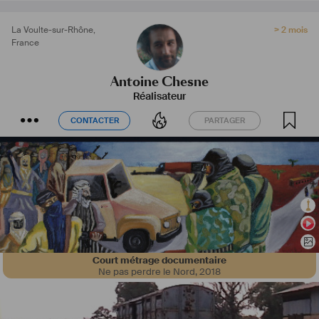
La Voulte-sur-Rhône
,
> 2 mois
France
Antoine Chesne
Réalisateur
CONTACTER
PARTAGER
CONTACTER
PARTAGER
Court métrage documentaire
Ne pas perdre le Nord
,
2018