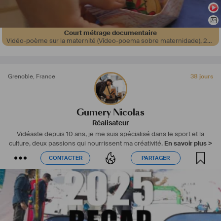
Court métrage documentaire
Vidéo-poème sur la maternité (Vídeo-poema sobre maternidade)
,
2020
Grenoble
,
France
38 jours
Gumery Nicolas
Réalisateur
Vidéaste depuis 10 ans, je me suis spécialisé dans le sport et la
culture, deux passions qui nourrissent ma créativité.
En savoir plus >
CONTACTER
PARTAGER
CONTACTER
PARTAGER