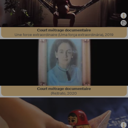
Court métrage documentaire
Une force extraordinaire (Uma força extraordinária)
,
2019
Vidéaste et Pilote de Drone en constante recherche de projet.
#
Sport
#
Culture
#
musique
#
theatre
#
live
#
evenement
Court métrage documentaire
(Re)trato
,
2020