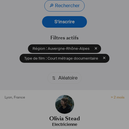
techniques et je sais installer le matériel en toute sécurité. 
🔎 Rechercher
Je cherche également à rencontrer des Directeur Photo et Chef(fe) 
Électricien(ne), que je pourrais épauler.
S’inscrire
Quoi dire de plus? Je suis gentille, véhiculée, et disponible pour 
discuter!
Filtres actifs
#
électricienne
#
filmmaker
#
cinéma
#
cadrage
#
lumière
Région : Auvergne-Rhône-Alpes
Type de film : Court métrage documentaire
Aléatoire
Lyon
,
France
> 2 mois
Olivia Stead
Electricienne