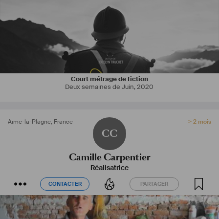
Court métrage de fiction
Deux semaines de Juin
,
2020
Aime-la-Plagne
,
France
> 2 mois
CC
Camille Carpentier
Réalisatrice
CONTACTER
PARTAGER
CONTACTER
PARTAGER