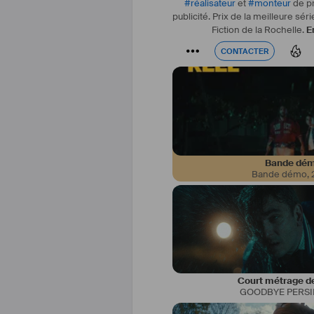
#
réalisateur
et
#
monteur
de pr
publicité. Prix de la meilleure séri
Fiction de la Rochelle.
E
CONTACTER
CONTACTER
Bande dé
Bande démo
,
Je suis comédien diplômé du co
supérieur d'art dramatique (CNSAD,
academy of music and dramatic 
Court métrage de
GOODBYE PERSI
Je serai prochainement sur scèn