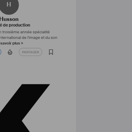
H
Husson
é de production
n troisième année spécialité
 international de l'image et du son
savoir plus >
PARTAGER
PARTAGER