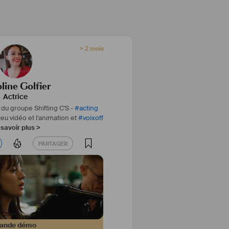
profil vous intéresse pour votre 
itez pas à me contacter !
> 2 mois
line Golfier
Actrice
du groupe Shifting C'S -
#
acting
jeu vidéo et l'animation et
#
voixoff
savoir plus >
PARTAGER
PARTAGER
ande démo