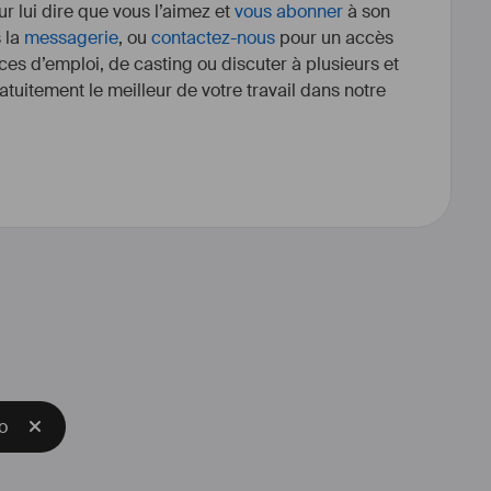
r lui dire que vous l’aimez et
vous abonner
à son
s la
messagerie
, ou
contactez-nous
pour un accès
ces d’emploi, de casting ou discuter à plusieurs et
tuitement le meilleur de votre travail dans notre
OP
/
#
SOUL
/
#
FOLK
/
#
JAZZ
 --> 
Shifting C'S".
e
/
#
chanteuse
 et j'adore faire de 
éâtrale quand j'étais enfant avec 
lle Max Linder de Saint-Loubès).
itionmusicale
 pour jeux vidéo ou 
trage d'animation.
o
hisme
 (Logo, FX, illustrations). 