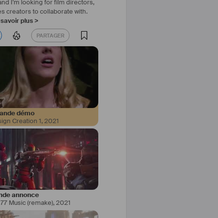
nd I'm looking for film directors,
 creators to collaborate with.
savoir plus >
PARTAGER
PARTAGER
ande démo
ign Creation 1
,
2021
anitidi et je suis née à Athènes 
cienne de formation classique et 
Bordeaux depuis 2015.
nde annonce
77 Music (remake)
,
2021
s d’études au conservatoire, j’ai 
aviériste avec plusieurs artistes 