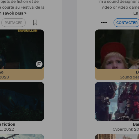
ojets de fiction et de
I'm a sound designer a
e courte au Festival de la
video or video games
n savoir plus >
En 
PARTAGER
CONTACTER
PARTAGER
CONTACTER
mo
B
2023
Sound des
nservatoire national 
Je m'appelle Zinovia Arv
 Paris) et de la London 
en Grèce. Je suis musi
art (LAMDA, Londres).
je vis à 
 fiction
Ba
L
,
2022
Cyberpunk 20
Après plusieurs année
e dans une télévision 
débuté en tant que cl