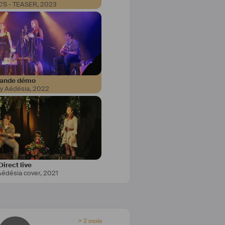
 C'S - TEASER
,
2023
 je me suis tourné vers la faculté 
btenu mon année mais j'ai préféré 
 me donnait plus de connaissance 
ande démo
y Aédésia
,
2022
 pratique et des projets d'école. 
e à 3is et je suis membre d'une 
roductions avec 8 personnes et 
institutionnelles, des émissions 
es courts-métrages. 
Direct live
Aédésia cover
,
2021
> 2 mois