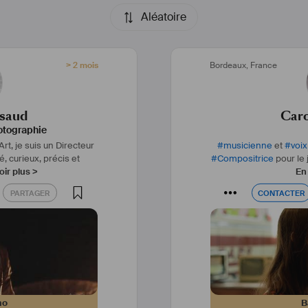
e la Meilleure Image – 
Si vous pensez que mon 
e court-métrage de fin 
projet, n'hés
Aléatoire
lliam Longis.
Ci-joint un lien vers ma bande démo : 
> 2 mois
Bordeaux
,
France
atch?v=QcUZM3du5bc
ssaud
Caro
otographie
t, je suis un Directeur
#
musicienne
et
#
voix
, curieux, précis et
#
Compositrice
pour le 
ir plus >
En 
PARTAGER
CONTACTER
PARTAGER
CONTACTER
mo
B