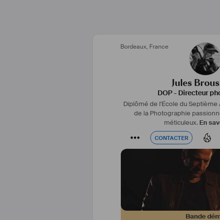
J'ai d'ailleurs remporté le Prix d
École du Septième Art 2021 pour l
d'études HÉROS, de Wi
Bordeaux
,
France
https://www.youtube.com/w
Jules Brou
DOP - Directeur ph
Diplômé de l'École du Septième Ar
de la Photographie passionné
méticuleux.
En savo
CONTACTER
CONTACTER
Bande dé