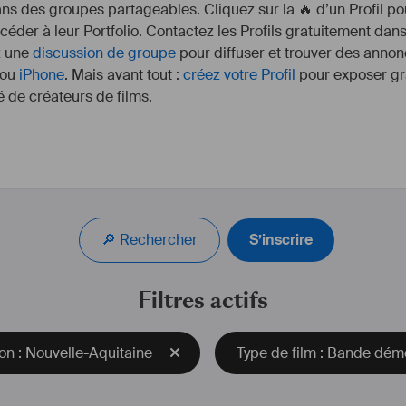
s des groupes partageables. Cliquez sur la 🔥 d’un Profil pou
ccéder à leur Portfolio. Contactez les Profils gratuitement dan
z une
discussion de groupe
pour diffuser et trouver des annon
ou
iPhone
. Mais avant tout :
créez votre Profil
pour exposer gra
 de créateurs de films.
'ai pu m'épanouir en 
🔖 J'ai un duo de 
#
P
métrages (dont un qui a 
"
a Meilleure Direction 
🔎 Rechercher
S’inscrire
ion – École du Septième 
🔖 Je suis 
#
musicienn
l'
#
acting
. (Formation th
Jean Bédouret à la sa
Filtres actifs
couvrir le métier de 
tographie.
🔖Je fais de la 
#
compos
t mise en scène m'a 
court mé
on : Nouvelle-Aquitaine
Type de film : Bande dém
une certaine rigueur, un 
développer une passion 
🔖 Je fais du 
#
grap