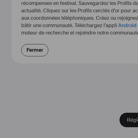
récompenses en festival. Sauvegardez les Profils dan
actualité. Cliquez sur les Profils cerclés d’or pour a
aux coordonnées téléphoniques. Créez ou rejoigne
bâtir une communauté. Téléchargez l’appli
Android
moteur de recherche et rejoindre notre communauté
Fermer
Durant mes 3 années d'études, j
écrivant et réalisant des courts 
reçu les Mentions Spéciales de l
d'Acteurs et la Meilleure Décorat
Art 2021).
Réaliser m'a surtout amené à dé
Directeur de la Pho
Ce poste, alliant esthétique e
Régi
directement séduit. Il m'a appris 
certain regard, et m'a permis de 
certaine.