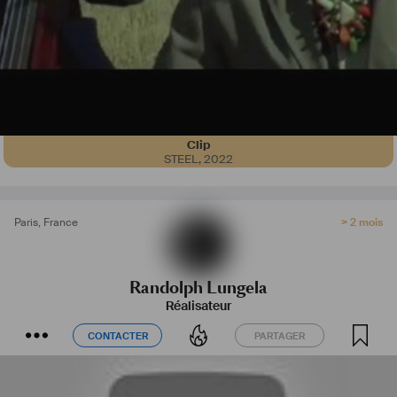
Clip
STEEL
,
2022
Paris
,
France
> 2 mois
Randolph Lungela
Réalisateur
CONTACTER
PARTAGER
CONTACTER
PARTAGER