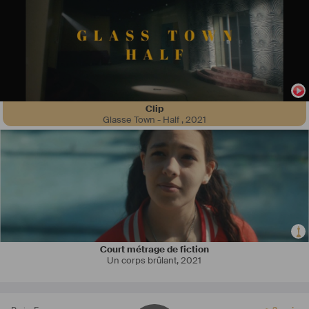
Clip
Glasse Town - Half
,
2021
Court métrage de fiction
Un corps brûlant
,
2021