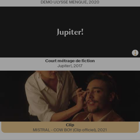
DEMO ULYSSE MENGUE
,
2020
Je suis Électricienne et Cheffe électricienne sur des projets de clips, 
publicités et courts-métrages. 
Pendant mes études et mon parcours professionnel, je me suis 
spécialisée dans l’éclairage pour cinéma et audiovisuel. J’ai fait mes 
Jupiter!
études universitaires en cinéma à Paris et au Venezuela. 
D'origine latino-américaine, je parle couramment l'espagnol en plus 
du français. 
Actuellement je suis basée à 
#
Paris
.  
Court métrage de fiction
N'hésitez pas à me contacter, si vous en avez besoin pour vos projets 
Jupiter!
,
2017
!
lorenabsalazarc@gmail.com
IG : 
lorenabsalazarc
Site web : 
www.lorenabsalazarc.wixsite.com/cinema
#
fiction
#
court
#
clip
#
pub
#
iledefrance
#
electro
#
cinema
Clip
MISTRAL - COW BOY (Clip officiel)
,
2021