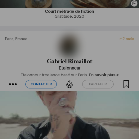
Court métrage de fiction
Gratitude
,
2020
Paris
,
France
> 2 mois
Gabriel Rimaillot
Etalonneur
Étalonneur freelance basé sur Paris.
En savoir plus >
CONTACTER
PARTAGER
CONTACTER
PARTAGER