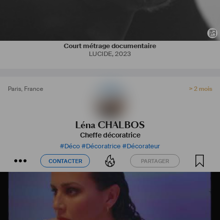
Court métrage documentaire
LUCIDE
,
2023
Paris
,
France
> 2 mois
Léna CHALBOS
Cheffe décoratrice
#
Déco
#
Décoratrice
#
Décorateur
CONTACTER
PARTAGER
CONTACTER
PARTAGER