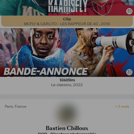
Clip
MCFLY & CARLITO - LES RAPPEUR DE 40
,
2019
Téléfilm
Le classico
,
2022
Paris
,
France
> 2 mois
Bastien Chilloux