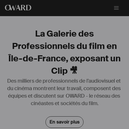
O
WARD
La Galerie des
Professionnels du film en
Île-de-France, exposant un
Clip 🎥
Des milliers de professionnels de l’audiovisuel et 
du cinéma montrent leur travail, composent des 
équipes et discutent sur OWARD - le réseau des 
Monteuse avec 15 ans d'expérience : fiction, séries, documentaire, 
cinéastes et sociétés du film.
clip, pub
𖣿 Mes outils : Avid Media Composer, D'avance Resolve, Adobe 
En savoir plus
Première, After Effect et Photoshop
Je développe également une pratique autour de l'image générée par 