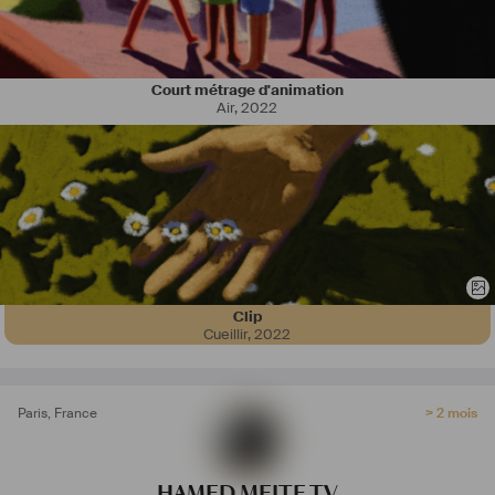
#
blackpanther
#
wakandaforever
Court métrage d'animation
Air
,
2022
Clip
Cueillir
,
2022
Paris
,
France
> 2 mois
HAMED MEITE TV