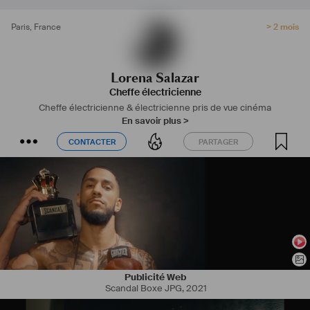
Paris
,
France
> 2 mois
Lorena Salazar
Cheffe électricienne
Cheffe électricienne & électricienne pris de vue cinéma
En savoir plus >
CONTACTER
PARTAGER
CONTACTER
PARTAGER
Publicité Web
Scandal Boxe JPG
,
2021