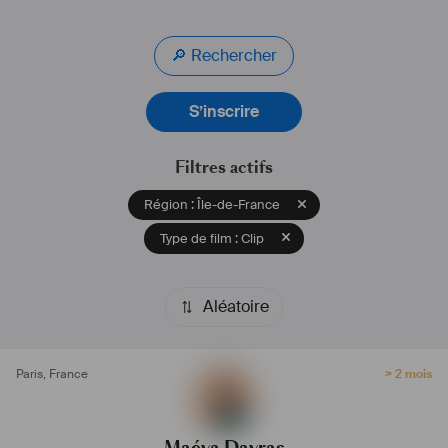
IA.
𖤩Mon objectif : donner vie aux visions des 
réalisateur.ice
.s avec 
🔎 Rechercher
passion et précision.
N’hésitez pas à me contacter !
S’inscrire
✂ 
www.maevadayras.com
Filtres actifs
Région : Île-de-France
Type de film : Clip
Aléatoire
Paris
,
France
> 2 mois
Maéva Dayras