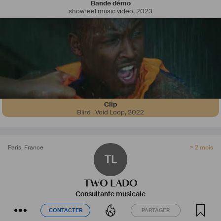
Bande démo
showreel music video
,
2023
Clip
Biird . Void Loop
,
2022
Paris
,
France
> 2 mois
TL
TWO LADO
Consultante musicale
CONTACTER
PARTAGER
CONTACTER
PARTAGER