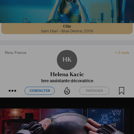
Clip
Sam Dian - Blue Desire
,
2019
Paris
,
France
> 2 mois
HK
Helena Kacic
1ere assistante décoratrice
CONTACTER
PARTAGER
CONTACTER
PARTAGER