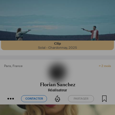
Clip
Solal - Chardonnay
,
2025
Paris
,
France
> 2 mois
Florian Sanchez
Réalisateur
CONTACTER
PARTAGER
CONTACTER
PARTAGER