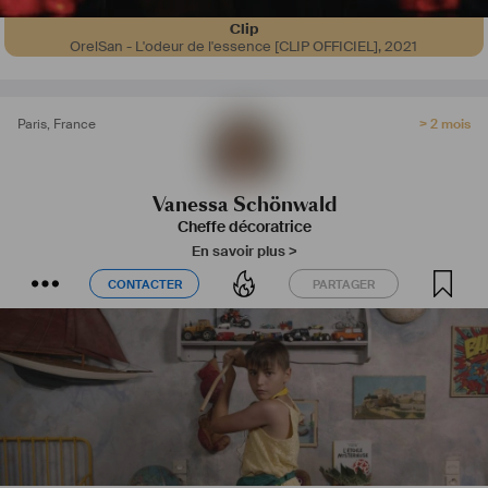
Clip
OrelSan - L'odeur de l'essence [CLIP OFFICIEL]
,
2021
Paris
,
France
> 2 mois
Vanessa Schönwald
Cheffe décoratrice
En savoir plus >
CONTACTER
PARTAGER
CONTACTER
PARTAGER