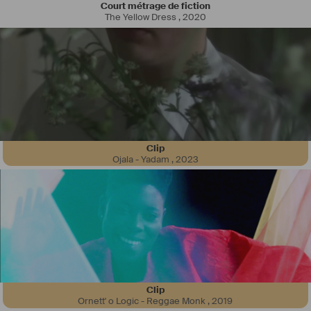
Court métrage de fiction
The Yellow Dress
,
2020
ACTUALITES
THÉÂTRE
Je suis en répétitions pour deux spectacles qui se jouerons en mars 
et avril prochain en région parisienne.
-Je serai au théâtre de Montansier à Versailles les 15,16 et 17 mars 
dans un cabaret autour de Rabelais ou j’interprèterai Gargantua lui-
même dans une mise en scène d'Hervé Van Der Meulen
Clip
-Je serai également au théâtre d'Anis Gras à Arcueil du 30 avril au 2 
Ojala - Yadam
,
2023
mai dans une adaptation "Des enfants du soleil" de Maxime Gorki ou 
j'interprèterai Dimitri Vaguine dans une mise en scène d'Aksel 
Carrez. (Projet soutenu par FORTE)
TELEVISION
Je viens de finir le tournage de la série "Les Combattantes" réalisée 
par Alexandre Laurent dans laquelle je joue le Gendarme Clovis 
Dudillot. C'est produit par Quad Drama pour TF1. (Diffusion automne 
2022)
Clip
MUSIQUE
Ornett' o Logic - Reggae Monk
,
2019