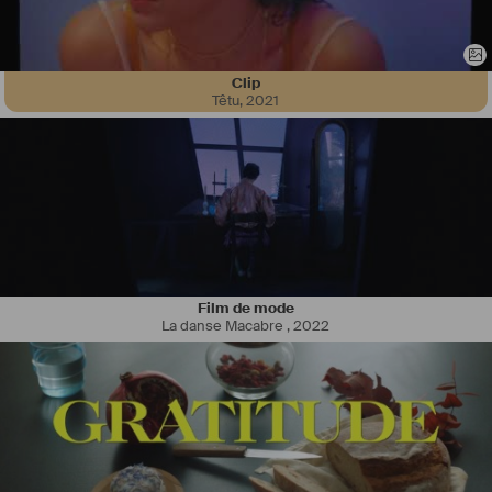
Clip
Passionné d'étalonnage je suis toujours à la recherche de nouveaux 
Têtu
,
2021
projets créatifs.
N’hésiter pas à me contacter je serais très heureux d'échanger avec 
vous.
Voici un lien vers mon Portfolio complet : 
https://www.gabriel-
rimaillot.com/
Film de mode
La danse Macabre
,
2022