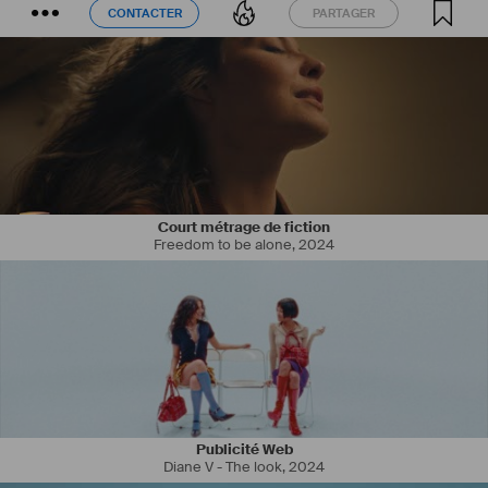
CONTACTER
PARTAGER
CONTACTER
PARTAGER
Court métrage de fiction
Freedom to be alone
,
2024
Publicité Web
Diane V - The look
,
2024