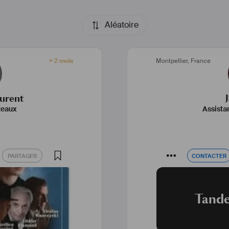
Aléatoire
> 2 mois
Montpellier
,
France
urent
teaux
Assista
PARTAGER
CONTACTER
PARTAGER
CONTACTER
Tande