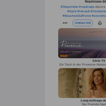
Repéreuse dé
#
Disponible
#
repérage
décors f
#
Gard
#
Herault
#
Occitanie
#
BouchesDuRhone
#
coordina
CONTACTER
CONTACTER
Série TV
Long métrage de
Der Fremde Gas