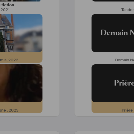
 fiction
,
2021
Tande
Demain N
rmis
,
2022
Demain No
Prièr
agne
,
2023
Prière