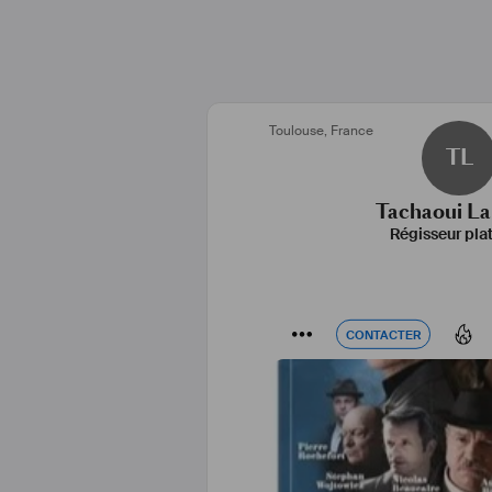
Toulouse
,
France
TL
Tachaoui La
Régisseur pla
CONTACTER
CONTACTER