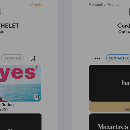
> 2 mois
Montpellier
,
France
THELET
Cord
ste
Opéra
PARTAGER
CONTACTER
PARTAGER
CONTACTER
ha
 fiction
2021
han
Meurtres