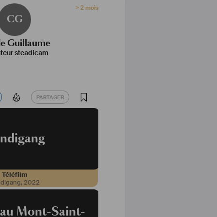
> 2 mois
CG
e Guillaume
teur steadicam
PARTAGER
PARTAGER
ndigang
Téléfilm
digang
,
2022
 au Mont-Saint-