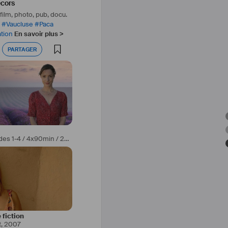
cors
3e assi
ilm, photo, pub, docu.
#
Vaucluse
#
Paca
tion
En savoir plus >
PARTAGER
CONTACTER
PARTAGER
CONTACTER
Ein Tisch in der Provence /épisodes 1-4 / 4x90min / 2019 et 2020
,
2021
Petits meur
 fiction
t
,
2007
Paris 