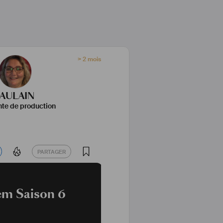
> 2 mois
JAULAIN
nte de production
PARTAGER
PARTAGER
m Saison 6