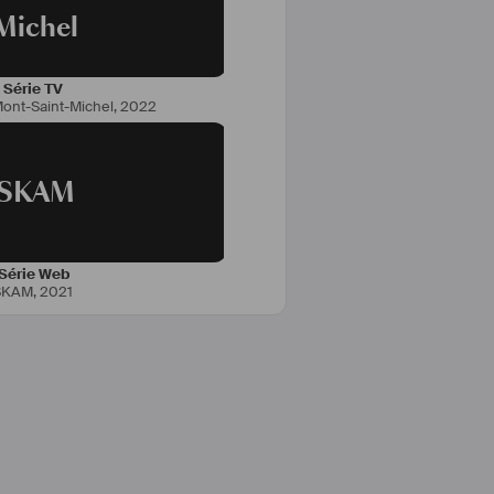
Michel
Série TV
Mont-Saint-Michel
,
2022
SKAM
Série Web
SKAM
,
2021
> 2 mois
mon Caron