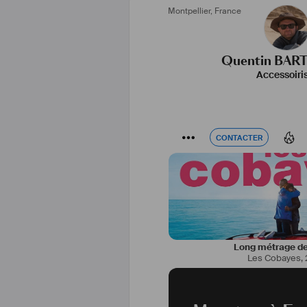
Montpellier
,
France
Quentin BAR
Accessoiri
CONTACTER
CONTACTER
Long métrage de
Les Cobayes
,