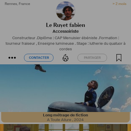
Rennes
,
France
> 2 mois
Le Ruyet fabien
Accessoiriste
Constructeur .Diplôme : CAP Menuisier ébéniste .Formation :
tourneur fraiseur , Enseigne lumineuse .
Stage : lutherie du quatuor à
cordes
CONTACTER
PARTAGER
CONTACTER
PARTAGER
Long métrage de fiction
Passionnée par le maquillage et le cinéma, j’ai acquis au fil de mes 
A Toute Allure
,
2024
expériences une expertise en maquillage artistique, scène, 
audiovisuel, cinéma et effets spéciaux.