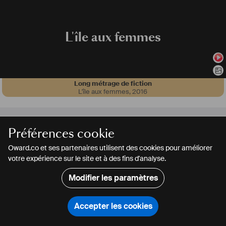
L'île aux femmes
Long métrage de fiction
L'île aux femmes
,
2016
Baud
,
France
> 2 mois
Préférences cookie
Oward.co et ses partenaires utilisent des cookies pour améliorer
votre expérience sur le site et à des fins d'analyse.
Lyndsey Richardson
Actrice
Modifier les paramètres
CONTACTER
PARTAGER
CONTACTER
PARTAGER
Accepter les cookies
Rechercher