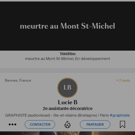
meurtre au Mont St-Michel
Téléfilm
meurtre au Mont St-Michel
,
En développement
Rennes
,
France
> 2 mois
LB
Lucie B
2e assistante décoratrice
GRAPHISTE (audiovisuel) -
Ille-et-vilaine (Bretagne) / Paris
#
graphiste
CONTACTER
PARTAGER
CONTACTER
PARTAGER