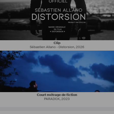
Clip
Sébastien Allano - Distorsion
,
2026
Court métrage de fiction
PARADOX
,
2023