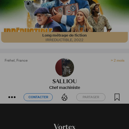
Long métrage de fiction
IRREDUCTIBLE
,
2022
Fréhel
,
France
> 2 mois
SALLIOU
Chef machiniste
CONTACTER
PARTAGER
CONTACTER
PARTAGER
Vortex