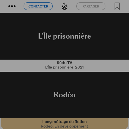
CONTACTER
PARTAGER
CONTACTER
PARTAGER
L'Île prisonnière
Série TV
L'Île prisonnière
,
2021
Rodéo
Long métrage de fiction
Rodéo
,
En développement