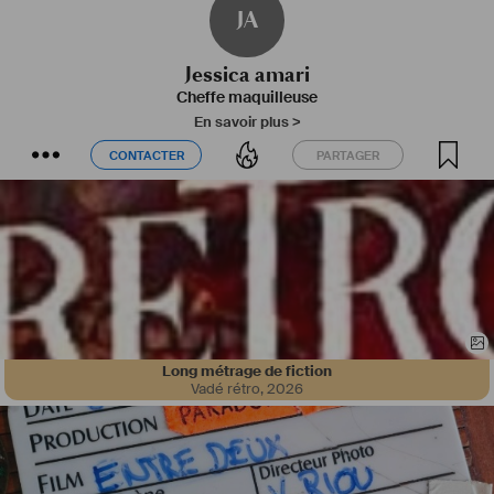
JA
Jessica amari
Cheffe maquilleuse
En savoir plus >
CONTACTER
PARTAGER
CONTACTER
PARTAGER
Long métrage de fiction
Vadé rétro
,
2026