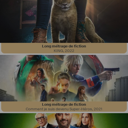
Long métrage de fiction
KING
,
2022
Long métrage de fiction
Comment je suis devenu Super-Héros
,
2021