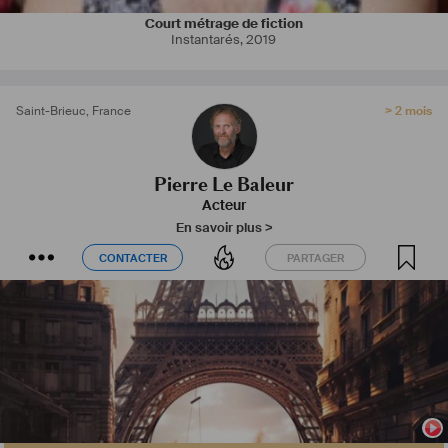
Court métrage de fiction
Instantarés
,
2019
Saint-Brieuc
,
France
> 2 mois
Pierre Le Baleur
Acteur
En savoir plus >
CONTACTER
PARTAGER
CONTACTER
PARTAGER