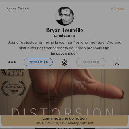
Lorient
,
France
> 2 mois
Bryan Tourville
Réalisateur
Jeune réalisateur primé, je lance mon 1er long-métrage. Cherche
distributeur et financements pour mon prochain film.
En savoir plus >
CONTACTER
PARTAGER
CONTACTER
PARTAGER
Long métrage de fiction
DISTORSION
,
En développement