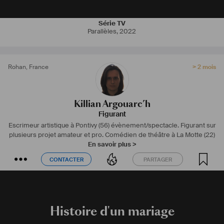
J’ai comme projet de divertir, de permettre au spectateur de libérer 
Série TV
son esprits de tout négativité devant un projet pour laquelle je 
Parallèles
,
2022
participe. L’envie de faire aimer le cinéma, et de faire rêver.
#
Escrime
#
combats
#
comedien
#
theatre
#
figuration
Rohan
,
France
> 2 mois
Killian Argouarc’h
Figurant
Escrimeur artistique à Pontivy (56) évènement/spectacle. Figurant sur
plusieurs projet amateur et pro. Comédien de théâtre à La Motte (22)
En savoir plus >
CONTACTER
PARTAGER
CONTACTER
PARTAGER
Histoire d'un mariage