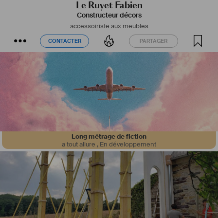
Le Ruyet Fabien
Constructeur décors
accessoiriste aux meubles
CONTACTER
PARTAGER
CONTACTER
PARTAGER
Long métrage de fiction
a tout allure
,
En développement