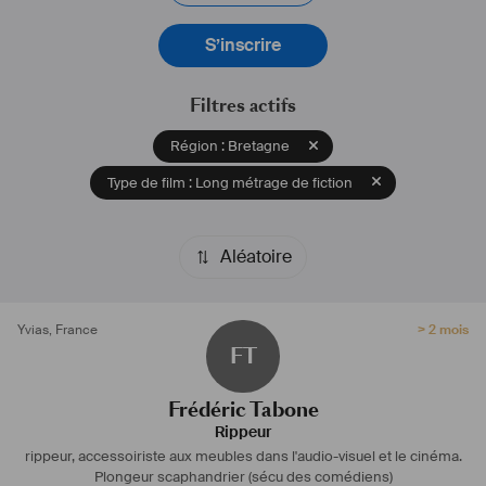
S’inscrire
Filtres actifs
Région : Bretagne
Type de film : Long métrage de fiction
Aléatoire
Yvias
,
France
> 2 mois
FT
Frédéric Tabone
Rippeur
rippeur, accessoiriste aux meubles dans l'audio-visuel et le cinéma.
Plongeur scaphandrier (sécu des comédiens)