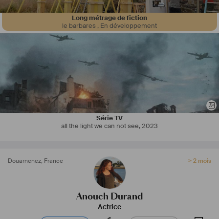
Long métrage de fiction
le barbares
,
En développement
Série TV
all the light we can not see
,
2023
Douarnenez
,
France
> 2 mois
Anouch Durand
Actrice