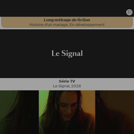
Long métrage de fiction
Histoire d'un mariage
,
En développement
Fabrice Herbaut
Je suis  un artiste curieux, créatif et indépendant : mon univers est 
d’autant plus libre, plus fort, que je ne m’interdit rien, m’autorise 
toutes les rencontres.
Le Signal
Je suis comédien metteur en scène . je fais ce métier depuis plus de 
trente ans. Formé à l’école Jean Périmony , j en sors en 1992, avec le 
prix Louis Jouvet. Au Théâtre, depuis 1998 je joue dans de 
nombreuses comédies . En 2020/21 je joue au théâtre des 
Série TV
Mathurins "Fugue Nuptiale " comédie dramatique de S. Hervé
Le Signal
,
2026
Pour le cinéma je travaille avec L.Belvaux , E.Tellene et L.Firode sur 
leurs longs métrages 
Pour la télévision, je tourne de nombreuses séries ("
#
Julie
 Lescaut ", 
"
#
Mes
 pires potes", " 
#
Sce
̀nes de ménages") et publicités (Virgin, 
Renault , Cetelem, Playstation, etc...).
Je co anime l’émission "
#
Fou
 d’Humour" sur France 2. En 2021/22 . 