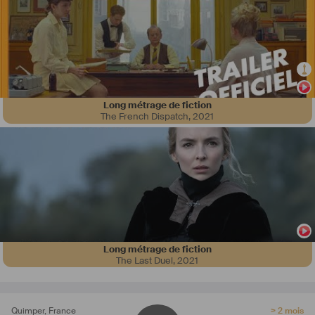
Ma polyvalence et ma capacité à travailler dans des conditions 
diverses me permettent de répondre efficacement aux besoins 
spécifiques de chaque projet. Mon sens de l’écoute et mon fort 
esprit d’équipe sont mes atouts dans le cadre de collaborations 
professionnelles.
Étant résidante en région Bretagne, je serais honorée de mettre 
mes compétences à votre service et de contribuer à l’aboutissement 
Long métrage de fiction
de votre projet, mais je reste mobile sur la France entière. 
The French Dispatch
,
2021
Long métrage de fiction
The Last Duel
,
2021
Quimper
,
France
> 2 mois