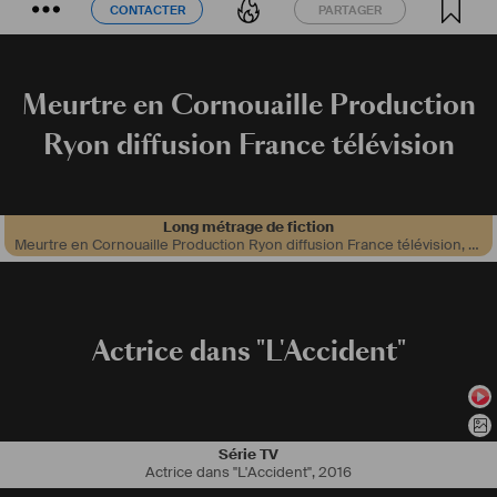
CONTACTER
PARTAGER
CONTACTER
PARTAGER
Meurtre en Cornouaille Production
Ryon diffusion France télévision
Long métrage de fiction
Meurtre en Cornouaille Production Ryon diffusion France télévision
,
201
Actrice dans "L'Accident"
Série TV
Actrice dans "L'Accident"
,
2016