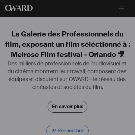
O
WARD
La Galerie des Professionnels du
film, exposant un film séléctionné à :
Melrose Film festival - Orlando 🎥
Des milliers de professionnels de l’audiovisuel et 
du cinéma montrent leur travail, composent des 
Acteur cinéaste, j'ai fait mes premiers pas sur scène et devant la 
équipes et discutent sur OWARD - le réseau des 
caméra dès mon plus jeune âge. Diplômé avec mention de l'école 
Acting International, j'ai déjà tenu plusieurs rôles principaux dans des 
cinéastes et sociétés du film.
courts-métrages primés en festivals.
Désireux de sortir de ma zone de confort, je m’exerce également à 
En savoir plus
l’écriture et à la réalisation pour interpréter des rôles que je souhaite 
explorer.
Je suis constamment en quête de nouvelles expériences afin de 
perfectionner mon domaine de prédilection, le jeu. 
🔎 Rechercher