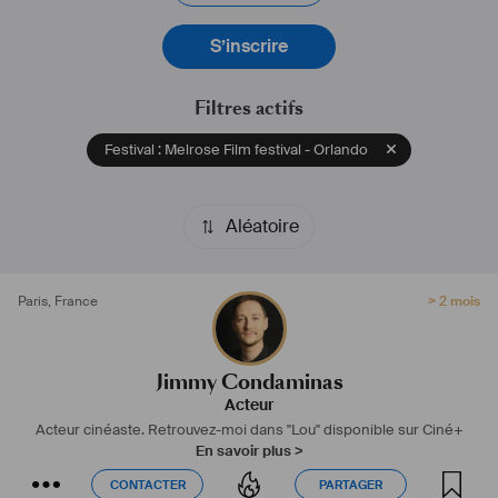
Actuellement, le court-métrage "Lou" dans lequel j'interprète le rôle 
principal est disponible sur Ciné+.
S’inscrire
#
acteur
#
comédien
#
comedien
#
interprete
#
cinéaste
#
cineaste
#
fiction
#
animation
#
acting
#
séries
#
théâtre
#
prix
#
doublage
Filtres actifs
Festival : Melrose Film festival - Orlando
Aléatoire
Paris
,
France
> 2 mois
Jimmy Condaminas
Acteur
Acteur cinéaste.
Retrouvez-moi dans "Lou" disponible sur Ciné+
En savoir plus >
CONTACTER
PARTAGER
CONTACTER
PARTAGER