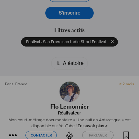
S’inscrire
Filtres actifs
Festival : San Francisco Indie Short Festival
Aléatoire
Paris
,
France
> 2 mois
Flo Lemonnier
Réalisateur
Mon court-métrage documentaire « Une nuit en Antarctique » est
disponible sur YouTube !
En savoir plus >
CONTACTER
PARTAGER
CONTACTER
PARTAGER