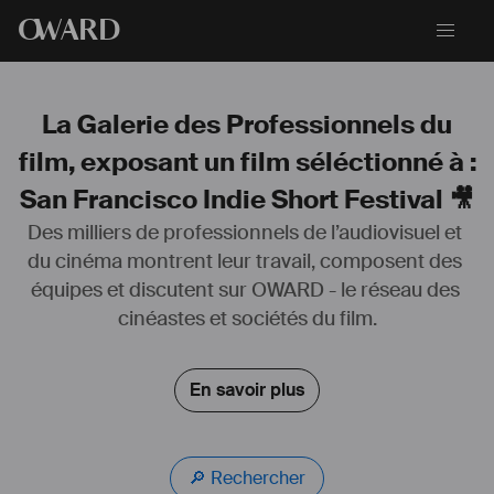
O
WARD
La Galerie des Professionnels du
film, exposant un film séléctionné à :
San Francisco Indie Short Festival 🎥
Des milliers de professionnels de l’audiovisuel et 
du cinéma montrent leur travail, composent des 
Planétologue & docteur spécialisé en 
#
climats
 polaires, musicien, 
équipes et discutent sur OWARD - le réseau des 
passionné par les 
#
documentaires
 et réalisateur-monteur pour une 
association engagée dans la protection de l’
#
environnement
, je me 
cinéastes et sociétés du film.
suis reconverti dans les métiers de l’audiovisuel afin de réaliser des 
courts et longs métrages sur la 
#
nature
 et les 
#
sciences
.
En savoir plus
Je vous propose mes services en tant que 
#
réalisateur
, 
#
cadreur
 et 
m#onteur pour concrétiser l’ensemble de vos projets.
🔎 Rechercher