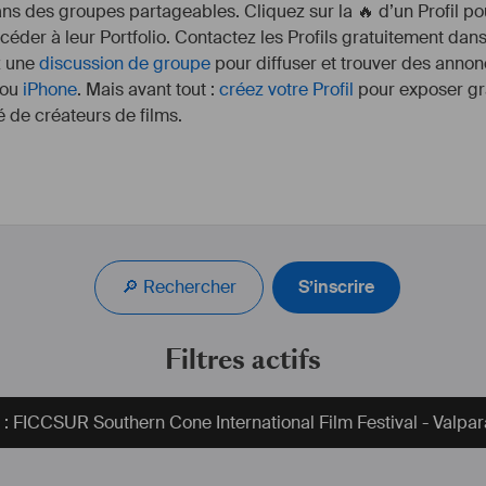
s des groupes partageables. Cliquez sur la 🔥 d’un Profil pou
ccéder à leur Portfolio. Contactez les Profils gratuitement dan
z une
discussion de groupe
pour diffuser et trouver des annon
ou
iPhone
. Mais avant tout :
créez votre Profil
pour exposer gra
 de créateurs de films.
🔎 Rechercher
S’inscrire
Filtres actifs
l : FICCSUR Southern Cone International Film Festival - Valpar