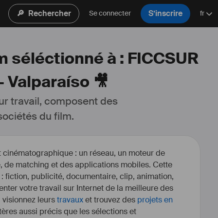
🔎
Rechercher
S’inscrire
Se connecter
fr
lm séléctionné à : FICCSUR
- Valparaíso 🎥
ur travail, composent des 
ociétés du film.
et cinématographique : un réseau, un moteur de
, de matching et des applications mobiles. Cette
 : fiction, publicité, documentaire, clip, animation,
enter votre travail sur Internet de la meilleure des
, visionnez leurs
travaux
et trouvez des
projets en
itères aussi précis que les sélections et