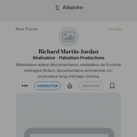
Aléatoire
Paris
,
France
> 2 mois
Richard Martin-Jordan
Réalisateur
-
Palladium Productions
Réalisateur auteur (documentaire), réalisateur de 9 courts
métrages (fiction, documentaire, entreprise), co-
producteur long métrage cinéma.
CONTACTER
PARTAGER
CONTACTER
PARTAGER