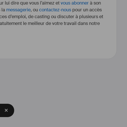
r lui dire que vous l’aimez et
vous abonner
à son
s la
messagerie
, ou
contactez-nous
pour un accès
ces d’emploi, de casting ou discuter à plusieurs et
tuitement le meilleur de votre travail dans notre
 d'informations
astien.jimdofree.com/
db.com/name/nm4315405/?
_=nv_sr_srsg_0
e métier et j’aime toujours autant 
ntre l’idée et la réalisation.
tes et j’accepterais avec plaisir 
otre pratique en apportant 
ement mon expertise.
ble d’outils électroportatifs, 