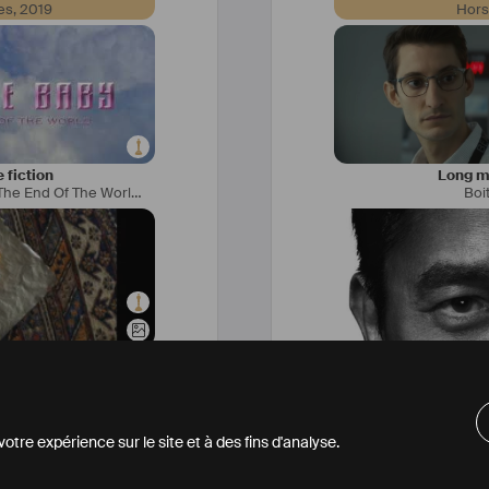
es
,
2019
Hor
 fiction
Long mé
Apocalypse Baby, We Advertise The End Of The World
,
2021
Boi
umentaire
Long mé
2019
Fox Hunt
tre expérience sur le site et à des fins d'analyse.