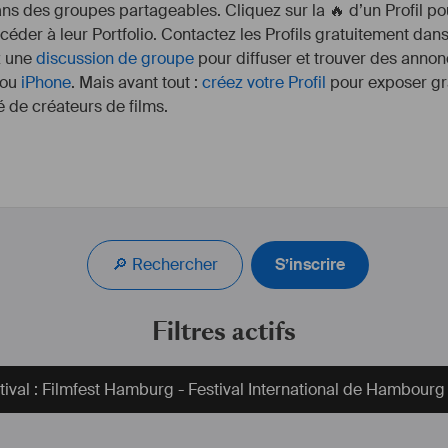
s des groupes partageables. Cliquez sur la 🔥 d’un Profil pou
ccéder à leur Portfolio. Contactez les Profils gratuitement dan
z une
discussion de groupe
pour diffuser et trouver des annon
ou
iPhone
. Mais avant tout :
créez votre Profil
pour exposer gra
 de créateurs de films.
aille à Berlin, Munich, 
Plus
lle.
https://ceb
ns le département 
https://www.im
🔎 Rechercher
S’inscrire
. 
ref
se Baby, We Advertise 
né aux Student Academy 
Je reste passionné par c
Filtres actifs
"Experimental". 
être l’interface e
J’aime chacun de ces pos
lletricaud.com/
de faire mienne v
tival : Filmfest Hamburg - Festival International de Hambourg
ponctuell
Je dispose d’un ensem