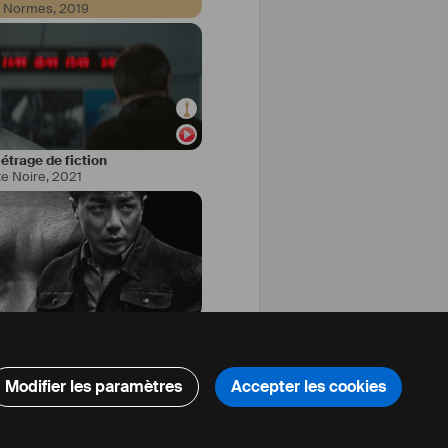
s Normes
,
2019
trage de fiction
te Noire
,
2021
trage de fiction
,
En développement
Modifier les paramètres
Accepter les cookies