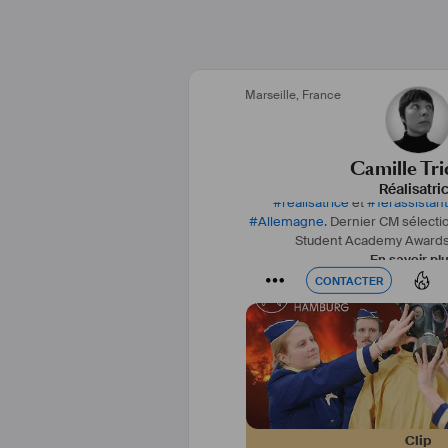
Marseille
,
France
Camille Tr
Réalisatri
#
réalisatrice
et
#
1erassistan
#
Allemagne
. Dernier CM sélect
Student Academy Awards
En savoir pl
CONTACTER
CONTACTER
Clip