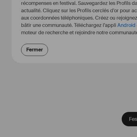
récompenses en festival. Sauvegardez les Profils dan
actualité. Cliquez sur les Profils cerclés d’or pour a
aux coordonnées téléphoniques. Créez ou rejoigne
bâtir une communauté. Téléchargez l’appli
Android
moteur de recherche et rejoindre notre communauté
Fermer
Réalisatrice franco-allemande, trav
Paris, Marsei
A étudié à la HFF Munich da
Réalisation
Dernier court-métrage "Apocalyp
The End Of The World" sélection
Awards dans la catégorie 
plus d'infos : 
https://cami
Fes