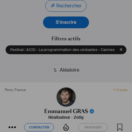
🔎 Rechercher
S’inscrire
Filtres actifs
Festival : ACID - La programmation des cinéastes - Cannes
Aléatoire
Paris
,
France
> 2 mois
Emmanuel GRAS
Réalisateur
-
Zelig
CONTACTER
PARTAGER
CONTACTER
PARTAGER