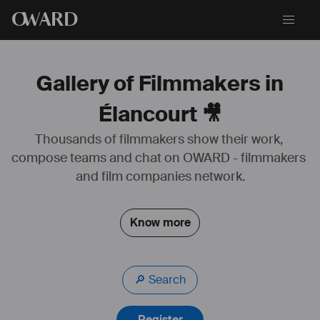
O
WARD
Gallery of Filmmakers in
Élancourt 🎥
Thousands of filmmakers show their work, 
compose teams and chat on OWARD - filmmakers 
Je suis représenté par Amandine Raiteux de l'agence Yoann de 
Birague et je suis actuellement au théâtre avec Edouard Baer dans le 
and film companies network.
journal de Paris. 
Octobre 2023 : Sortie du long métrage Gueules Noires réalisé par 
Mathieu Turi. Rôle de la créature 
Know more
🔎 Search
Register