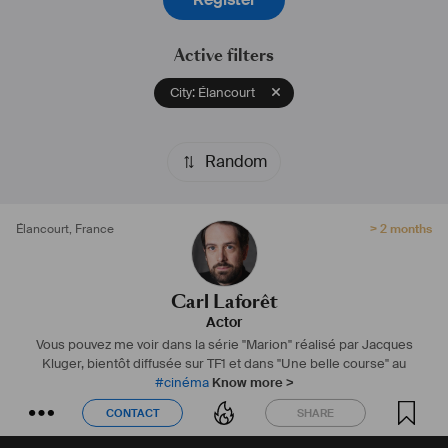
Active filters
City: Élancourt
Random
Élancourt
,
France
> 2 months
Carl Laforêt
Actor
Vous pouvez me voir dans la série "Marion" réalisé par Jacques
Kluger, bientôt diffusée sur TF1 et dans "Une belle course" au
#
cinéma
Know more >
CONTACT
SHARE
CONTACT
SHARE