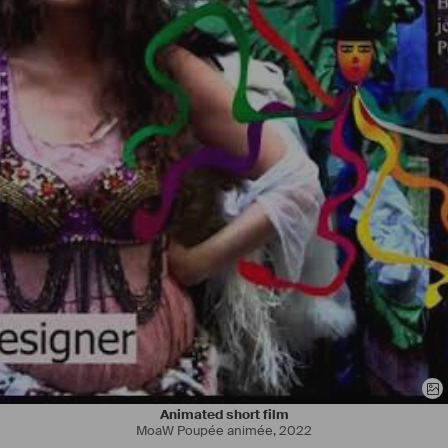
Je maitrise l'habillage, l'entretien et raccommodage des costumes, 
le suivi de la continuité, la gestion du stock, les patines, la création 
d'accessoires... 
Je suis diplômée d'une école de cinéma, spécialisation technicienne 
de plateau. J'ai travaillé sur des projets diverses, la série "Validé" 
réalisé par Franck Gastambide, le film "Un Triomphe" réalisé par 
Emmanuel Courcol et dernièrement la saison 2 de la série "Mortel" 
réalisé par Simon Astier et Xavier Gens diffusé sur Netflix, la 
diversités de ses projets m'a permis de voir et d'apprivoiser différent 
type d'habillage, de costumes, de reflexe de création. 
Je suis dynamique et minutieuse. 
Je suis débutante et ne maitrise pas tout mais j'apprends vite. 
#
habillage
#
costumes
Animated short film
MoaW Poupée animée
,
2022