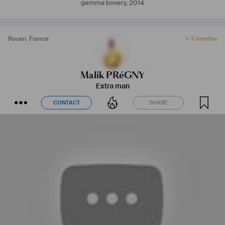
gemma bovery
,
2014
Rouen
,
France
> 2 months
Malik PRéGNY
Extra man
CONTACT
SHARE
CONTACT
SHARE