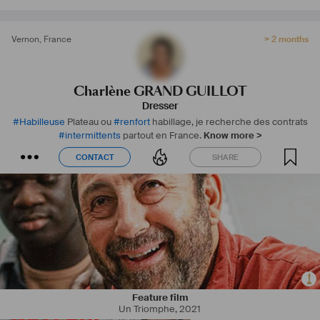
Vernon
,
France
> 2 months
Charlène GRAND GUILLOT
Dresser
#
Habilleuse
Plateau ou
#
renfort
habillage, je recherche des contrats
#
intermittents
partout en France.
Know more >
CONTACT
SHARE
CONTACT
SHARE
Feature film
Un Triomphe
,
2021