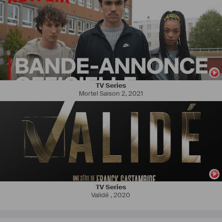
TV Series
Mortel Saison 2
,
2021
TV Series
Validé
,
2020