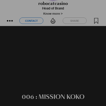
robocatcasino
Head of Brand
Know more >
CONTACT
SHARE
CONTACT
SHARE
006 : MISSION KOKO