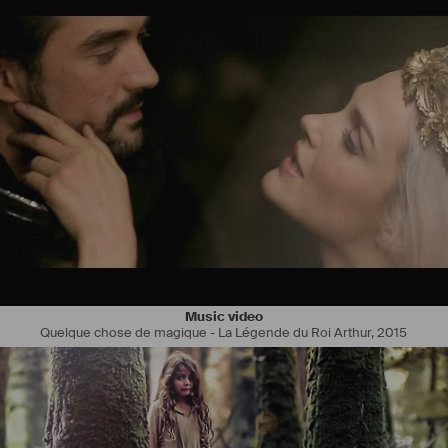
1991 Scénariste de combats à l’EPEE D’AYMERIC à ROUEN (76)
1992 Stage western à ALMEIRIA (Espagne)
1993 Rédacteur à CLAYMORE (Fanzine médiéval)
1994 Conseiller sécurité armes auprès de la Fédération de Jeux de 
Rôle
Grandeur Nature
1995 Metteur en scène à L’EPEE D’AYMERIC
1995 (Mai) Réglage cascades avec armes pour «UNE PECHE 
D’ENFER » FR3
1996 Cours de cascades avec armes pour « LES CHEVALIERS DE
PICARDIE » cavaliers médiévaux
Music video
Quelque chose de magique - La Légende du Roi Arthur
,
2015
1997 (Mai) Réglage cascades avec armes pour documentaire 
France3 Normandie
1997.1998 Conseiller technique européen à LA F.E.C.H (Fédération 
Européenne
De Combat Historique)