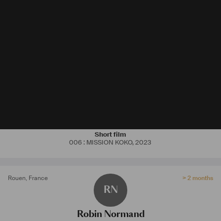
Short film
006 : MISSION KOKO
,
2023
Rouen
,
France
> 2 months
RN
Robin Normand