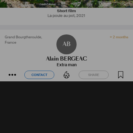
Short film
La poule au pot
,
2021
Grand Bourgtheroulde
,
> 2 months
France
AB
Alain BERGEAC
Extra man
CONTACT
SHARE
CONTACT
SHARE