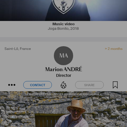
Music video
Joga Bonito
,
2018
Saint-Lô
,
France
> 2 months
MA
Marion ANDRÉ
Director
CONTACT
SHARE
CONTACT
SHARE