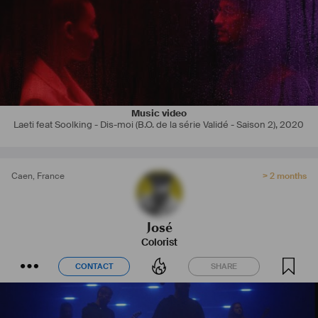
Music video
Laeti feat Soolking - Dis-moi (B.O. de la série Validé - Saison 2)
,
2020
Caen
,
France
> 2 months
José
Colorist
CONTACT
SHARE
CONTACT
SHARE