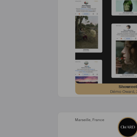
Notre équipe est co
👋 Romain : réalisateur et chef 
👋 Dimitri : directeur techniqu
fondateur
👋 Vincent : dév
👋 Sophie : responsable
Vous pouvez aussi nous écrire 
Showreel
Démo Oward
,
Marseille
,
France