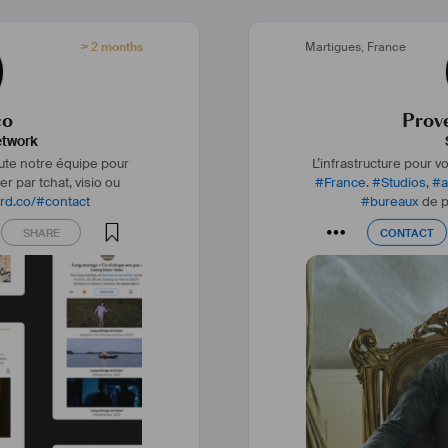
d
> 2 months
Martigues
,
France
de bure
co
Prov
etwork
de 
#
stoc
te notre équipe pour
L’infrastructure pour v
r par tchat, visio ou
#
France
.
#
Studios
,
#
a
N
rd.co/
#
contact
#
bureaux
de p
Studio
SHARE
CONTACT
SHARE
CONTACT
Grand studio 
#
insonor
#
cyc
Studio
Studio avec 
Studi
Studio insonorisé po
#
série
, de 
Studi