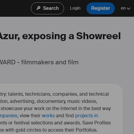
🔎
Search
Register
Login
en
Azur, exposing a Showreel
ARD - filmmakers and film 
ry: talents, technicians, companies, and technical
fiction, advertising, documentary, music videos,
o showcase your work on the internet in the best way
mpanies
, view their
works
and find
projects in
ents or festival selections and awards. Save Profiles
es with gold circles to access their Portfolios.