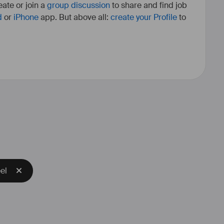
ate or join a
group discussion
to share and find job
d
or
iPhone
app. But above all:
create your Profile
to
pose de plusieurs 
#
plateaux
 de 
grand fait 
#
2400
 m² ; mais aussi 
series, des loges et des bureaux 
de 26 000 m² de locaux sur une 
totale de 22 hectares.
cors d’extérieur) de 18 000 m² 
mplètent notre offre.
el
+9500㎡
dios de tournages
+4000㎡
ers et menuiseries