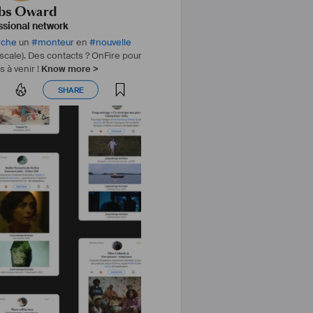
bs Oward
ensembles se situe la 
#
Provence
ssional network
 de 
#
collines
 et de 
#
coteaux
.
rche
un
#
monteur
en
#
nouvelle
scale). Des contacts ? OnFire pour
s à venir !
Know more >
SHARE
SHARE