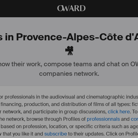
O
WARD
s in Provence-Alpes-Côte d'
🎥
ow their work, compose teams and chat on OW
companies network.
or professionals in the audiovisual and cinematographic indust
e financing, production, and distribution of films of all types: 
our network, and participate in group discussions,
click here
. T
 the network, browse through Profiles of
professionnals
and
co
s based on profession, location, or specific criteria such as ag
 that you like it and
subscribe
to their updates. Click on Profil