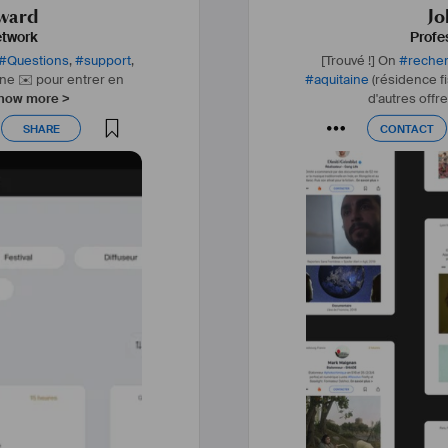
ward
Jo
Entre ces deux grands 
etwork
Profe
intérieure, formée
#
Questions
,
#
support
,
[Trouvé !] On
#
reche
cône ✉️ pour entrer en
#
aquitaine
(résidence fi
now more >
d'autres offre
SHARE
CONTACT
SHARE
CONTACT