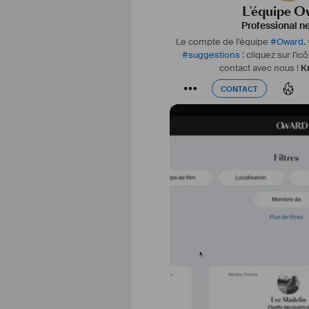
L'équipe O
Professional n
Le compte de l'équipe
#
Oward
.
#
suggestions
:
cliquez sur l'i
contact avec nous !
K
CONTACT
CONTACT