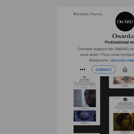
Marseille
,
France
Oward.
Professional n
Compte support de OWARD, tou
vous aider ! Pour nous contacte
téléphone :
discover.owa
CONTACT
CONTACT