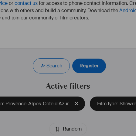
vice
or
contact us
for access to phone contact information. Cre
ions with others and build a community. Download the
Androi
 and join our community of film creators.
Provence Studios dis
tournages dont le plus 
des ateliers, des menui
🔎 Search
Register
de production. Plus 
superficie 
Active filters
Deux 
#
backlots
 (dé
chacun, co
n: Provence-Alpes-Côte d'Azur
Film type: Showre
de stu
d'ateli
Random