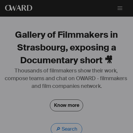
O
WARD
Gallery of Filmmakers in
Strasbourg, exposing a
Documentary short 🎥
Thousands of filmmakers show their work, 
compose teams and chat on OWARD - filmmakers 
and film companies network.
Après un cursus aux Beaux arts section photographie, je me suis 
tournée vers un master de recherches en anthropologie, socio et 
histoire à l'Ecole des hautes études en sciences sociales. J'ai ensuite 
Know more
intégré le master "Ecritures Documentaires: recherche et création" à 
Marseille, où j'ai réalisé mon premier film "La mi-temps". En parallèle 
de la réalisation documentaire, je travaille comme photographe, 
cadreuse et monteuse (vidéaste).
🔎 Search