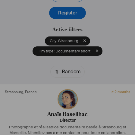
Liens: 
www.anaisbaseilhac.com
 / 
www.instagram.com/anais.baseilhac/
Register
Active filters
City: Strasbourg
Film type: Documentary short
Random
Strasbourg
,
France
> 2 months
Anaïs Baseilhac
Director
Photographe et réalisatrice documentaire basée à Strasbourg et
Marseille. N'hésitez pas à me contacter pour toute collaboration.