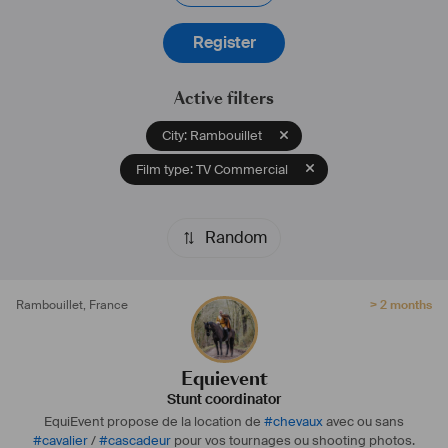
Register
Active filters
City: Rambouillet
Film type: TV Commercial
Random
Rambouillet
,
France
> 2 months
Equievent
Stunt coordinator
EquiEvent propose de la location de
#
chevaux
avec ou sans
#
cavalier
/
#
cascadeur
pour vos tournages ou shooting photos.