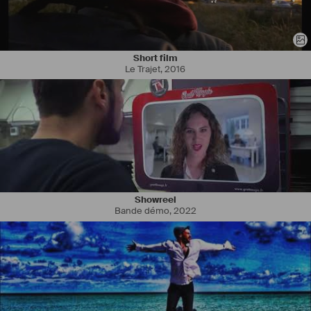
Short film
Le Trajet
,
2016
Showreel
Bande démo
,
2022