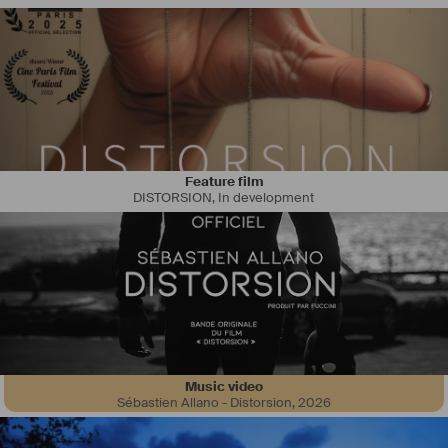
Feature film
DISTORSION
,
In development
Bonjour je suis un jeune réalisateur de 20 ans né en France, je me 
spécialise dans le clip et la publicité, donc le format cours mais je 
suis également ouvert et fortement influencé par le court et long 
métrage
 Je suis en fin de formation audiovisuel et en parallèle j’ai ma société 
de production audiovisuelle qui s’appelle NEPTUNE STUDIO active 
depuis mars 2022
Music video
Sébastien Allano - Distorsion
,
2026
🏆Finalist lift off film festival, Finalist Tikikiti festival 2022