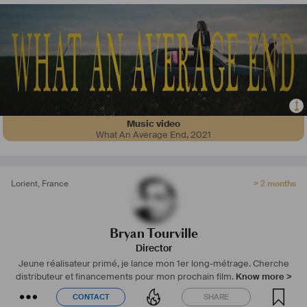
désireux de soutenir un cinéma d’auteur exigeant et maîtrisé.
Music video
What An Average End
,
2021
Lorient
,
France
> 2 months
Bryan Tourville
Director
Jeune réalisateur primé, je lance mon 1er long-métrage. Cherche
distributeur et financements pour mon prochain film.
Know more >
CONTACT
SHARE
CONTACT
SHARE