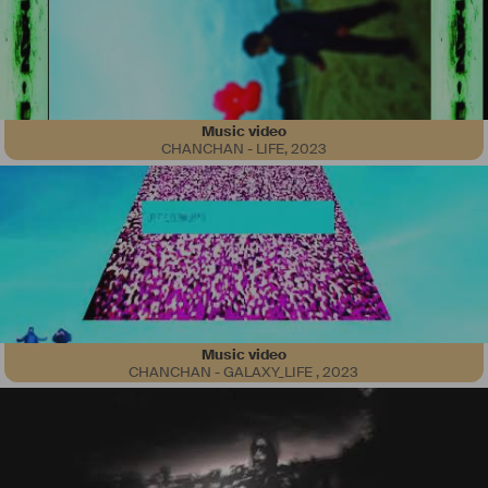
Music video
CHANCHAN - LIFE
,
2023
Je m'appelle Nicolas Masson, j'habite le Finistère. J'avais 8 ans 
quand je suis monté sur les planches pour la première fois. Je 
persiste dans le métier et je jouerai en Roumanie et Espagne. C'est 
une passion, puis arrivent les castings pour le mannequinat, les 
courts et longs métrages. A 21 ans je suis repéré pour jouer dans 
Les Seigneurs, d'Olivier Dahan. Suivront trois mois de tournage sur la 
Bretagne et Paris. Cette expérience n'a fait qu'accélérer mon envie 
de jouer.
Ensuite je tourne une pub pour Samsung,  je viens en aide comme 
bénévole aux élèves dans les écoles de cinéma, sur Brest, Nantes, 
Music video
Rennes et Paris. Je continue dans les tournages comme silhouette, 
CHANCHAN - GALAXY_LIFE
,
2023
second rôle et rôle principal, avec de jeunes réalisateurs, comme 
Pascal Lastrajoli, par exemple.
Aujourd'hui j'espère encore à un rôle dans une série ou un long 
métrage.