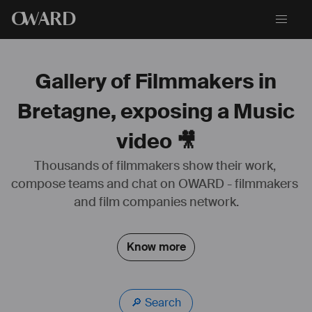
O
WARD
Gallery of Filmmakers in
Bretagne, exposing a Music
video 🎥
Thousands of filmmakers show their work, 
compose teams and chat on OWARD - filmmakers 
and film companies network.
Actuellement en Deuxième année à l'ESRA Bretagne, section 
Cinéma-Audiovisuel, je suis passionnée de cinéma depuis le plus 
jeune âge. J'ai eu la chance de participer à de nombreux tournages 
Know more
et d'expérimenter divers postes au cours des années.
Je souhaite me spécialiser en Assistanat de Réalisation et en 
Production, mais je suis fascinée par le domaine de l'image.
🔎 Search