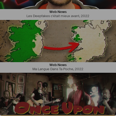
Web News
Les Deepfakes c'était mieux avant
,
2022
Je suis auteur-compositeur et multi-instrumentiste indépendant, 
originaire de Bretagne. Je crois que la richesse de ma musique 
réside dans ma capacité à m'inspirer de différents styles et à les 
fusionner pour créer quelque chose d'unique.
Autodidacte dès le départ, j'ai appris seul la guitare, le clavier et la 
batterie avant d'approfondir ma formation vers 18 ans en étudiant le 
solfège, le piano classique et l'harmonie tonale. Cette double culture 
— intuitive et académique — nourrit encore aujourd'hui ma façon de 
composer.
Web News
Ma Langue Dans Ta Poche
,
2022
J'ai passé une dizaine d'années sur scène, accumulant plus de 300 
concerts en France et à l'international, et me produisant dans des 
salles comme le Bataclan et l'Olympia à Paris. À l'issue de cette 
période, j'ai choisi de revenir en Bretagne pour me consacrer 
pleinement à la composition.
#
musique
#
compositeur
#
music
#
auteur
#
instrumental