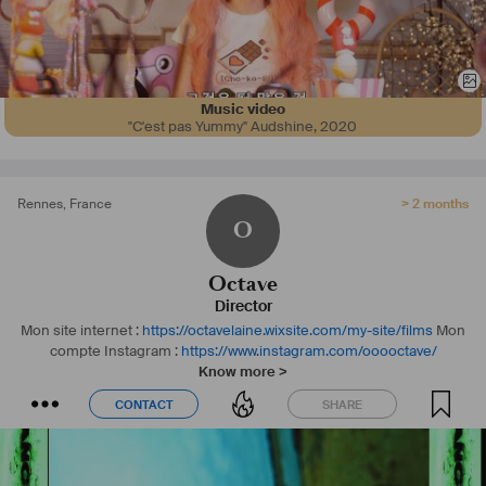
Music video
"C'est pas Yummy" Audshine
,
2020
Rennes
,
France
> 2 months
O
Octave
Director
Mon site internet :
https://octavelaine.wixsite.com/my-site/films
Mon
compte Instagram :
https://www.instagram.com/ooooctave/
Know more >
CONTACT
SHARE
CONTACT
SHARE