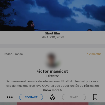
📺A travaillé sur des films diffusés par :
- Vimeo On Demand
Short film
PARADOX
,
2023
Redon
,
France
> 2 months
victor massicot
Director
Dernièrement finaliste du international lift off film festival pour mon
clip de musique true love
Ouvert a des opportunités de réalisation
Know more >
CONTACT
SHARE
CONTACT
SHARE