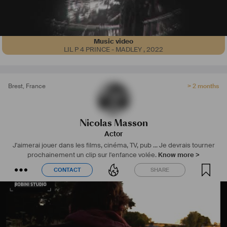
Music video
LIL P 4 PRINCE - MADLEY
,
2022
Brest
,
France
> 2 months
Nicolas Masson
Actor
J'aimerai jouer dans les films, cinéma, TV, pub ...
Je devrais tourner
prochainement un clip sur l'enfance volée.
Know more >
CONTACT
SHARE
CONTACT
SHARE