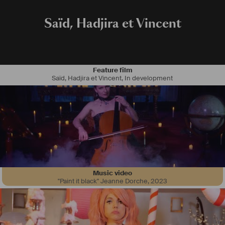
Saïd, Hadjira et Vincent
Feature film
Saïd, Hadjira et Vincent
,
In development
Actuellement à la fin de mon cursus à l'Esra Bretagne .
École dans laquelle j'ai pu travailler sur de nombreux projets 
amateurs .
Depuis plus d'un an j'ai pu me lancer dans la réalisation de clips sur 
lesquels je fais à peu près tout seul (réalisation, cadrage, montage, 
étalonnage).
J'ai aussi fait de la photographie et de la captation d'évènements l'on 
peut retrouver tout cela sur mon site internet et mon compte 
Instagram .
Music video
"Paint it black" Jeanne Dorche
,
2023