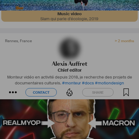
Music video
Slam qui parle d'écologie
,
2019
Rennes
,
France
> 2 months
Alexis Auffret
Chief editor
Monteur vidéo en activité depuis 2018, je recherche des projets de
documentaires culturels.
#
monteur
#
docs
#
motiondesign
CONTACT
SHARE
CONTACT
SHARE