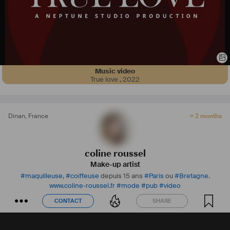
Music video
True love
,
2022
Dinan
,
France
> 2 months
coline roussel
Make-up artist
#
maquilleuse
,
#
coiffeuse
depuis 15 ans
#
Paris
ou
#
Bretagne
.
www.coline-roussel.fr
#
mode
#
pub
#
video
CONTACT
SHARE
CONTACT
SHARE