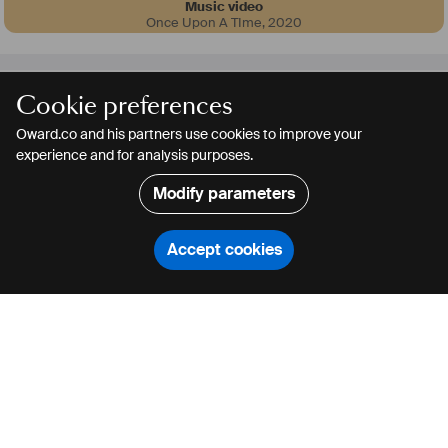
Music video
Once Upon A TIme
,
2020
Quimper
,
France
36 days
Cookie preferences
DLB
Oward.co and his partners use cookies to improve your
experience and for analysis purposes.
Dominique Le Bars
Music composer
Modify parameters
Je suis compositeur, je mets ma musique au service de tous vos
projets.
Know more >
Accept cookies
CONTACT
SHARE
CONTACT
SHARE
Search