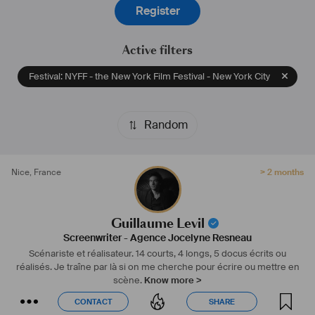
Register
Active filters
Festival: NYFF - the New York Film Festival - New York City
Random
Nice
,
France
> 2 months
Guillaume Levil
Screenwriter
-
Agence Jocelyne Resneau
Scénariste et réalisateur. 14 courts, 4 longs, 5 docus écrits ou
réalisés. Je traîne par là si on me cherche pour écrire ou mettre en
scène.
Know more >
CONTACT
SHARE
CONTACT
SHARE