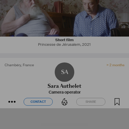
Short film
Princesse de Jérusalem
,
2021
Chambéry
,
France
> 2 months
SA
Sara Authelet
Camera operator
CONTACT
SHARE
CONTACT
SHARE