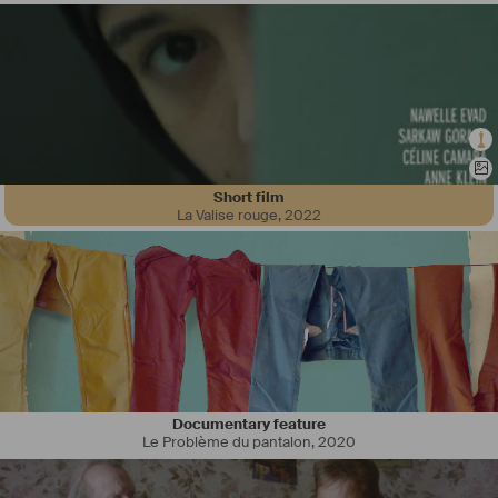
Short film
La Valise rouge
,
2022
Documentary feature
Le Problème du pantalon
,
2020