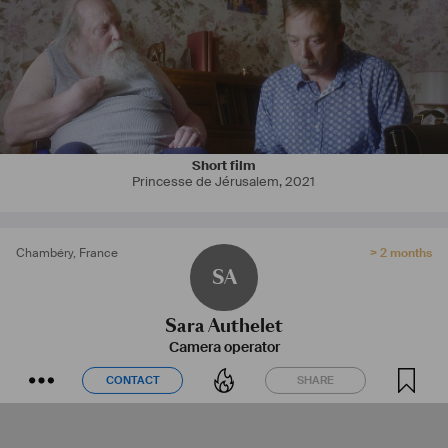
Short film
Princesse de Jérusalem
,
2021
Chambéry
,
France
> 2 months
SA
Sara Authelet
Camera operator
CONTACT
SHARE
CONTACT
SHARE