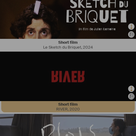
Short film
Le Sketch du Briquet
,
2024
#
Autrice
 et 
#
compositrice
, Sonia Kiang écrit et produit de la musique 
pour des groupes, pour le 
#
théâtre
, et pour l’
#
image
. Également 
#
chanteuse
 et 
#
comédienne
, on a pu la trouver sur scène dans 
divers projets musicaux et dans des productions de 
#
théâtremusical
en français et en anglais, en France et à l’étranger, notamment New 
York et Londres. 
Diplômée 
Musicien.ne
 des Musiques Actuelles en 2019, Sonia se 
forme en musique de films et session d’orchestre et composition 
pour l’orchestre à Paris en 2020. En 2021, elle intègre la nouvelle 
Short film
promotion du programme de mentorat de l'Union des Compositeurs 
RIVER
,
2020
de Musique de Films (
#
UCMF
), parrainée par le compositeur Jean 
Musy.
◊  Finaliste du Prix RFI Instrumental 2020
◊  Promotion 2021 MJC de l’UCMF