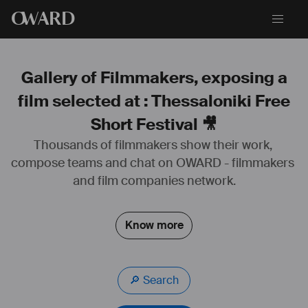
O
WARD
Gallery of Filmmakers, exposing a
film selected at : Thessaloniki Free
Short Festival 🎥
https://www.julienlemoine.fr/
Thousands of filmmakers show their work, 
Bande démo : 
https://vimeo.com/539300505
compose teams and chat on OWARD - filmmakers 
Actu ciné 2024
and film companies network.
LE SKETCH DU BRIQUET : 
https://www.festivalnikon.fr/video/2023/5265
MOURIR, MOURIR OU MOURIR : 
Know more
https://www.festivalnikon.fr/video/2023/3356
Prochainement
OUROBOROS
🔎 Search
LES MARTYRS AUSSI IRONT EN ENFER