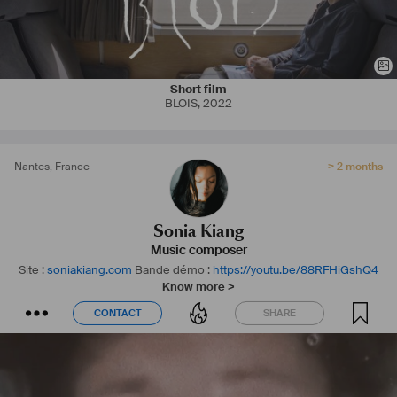
#
Intimiste
#
Indie
#
Minimaliste
#
Electronique
#
Orchestral
#
NeoClassique
#
Ambient
#
Vocals
#
Contemporain
#
INFJ
#
Idéaliste
#
Multiculturelle
Short film
BLOIS
,
2022
Nantes
,
France
> 2 months
Sonia Kiang
Music composer
Site :
soniakiang.com
Bande démo :
https://youtu.be/88RFHiGshQ4
Know more >
CONTACT
SHARE
CONTACT
SHARE