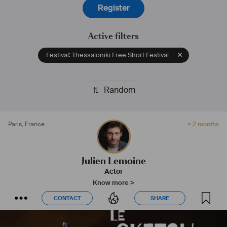
Register
Active filters
Festival: Thessaloniki Free Short Festival
Random
Paris
,
France
> 2 months
Julien Lemoine
Actor
Know more >
CONTACT
SHARE
CONTACT
SHARE