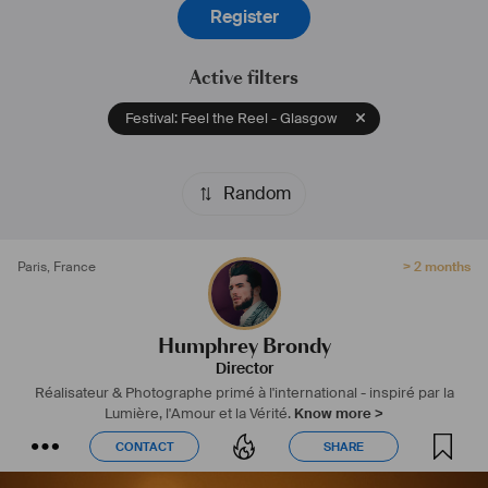
Register
Nomination du Meilleur Court Métrage
(Paris Film Festival, Paris, 2021)
Active filters
Toutes mes créations cinématographiques sont disponible sur:
Festival: Feel the Reel - Glasgow
brondyhumphrey.com
#
film
#
série
#
étalonnage
#
postproduction
#
cinematic
#
artdirector
Random
#
directeurartistique
#
festival
#
professionnel
#
projet
#
libre
#
réalisateur
Paris
,
France
> 2 months
Humphrey Brondy
Director
Réalisateur & Photographe primé à l'international - inspiré par la
Lumière, l'Amour et la Vérité.
Know more >
CONTACT
SHARE
CONTACT
SHARE