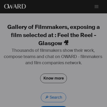
O
WARD
Gallery of Filmmakers, exposing a
film selected at : Feel the Reel -
Glasgow 🎥
Thousands of filmmakers show their work, 
🏅
compose teams and chat on OWARD - filmmakers 
Prix du Meilleur Court Métrage
(Feel the Reel Festival, Glasgow, 2021)
and film companies network.
🏅
Prix pour la Meilleure Photographie
Know more
(Paris Inter Film Festival, Paris, 2021)
🥈
Finaliste du Meilleur Court Métrage
🔎 Search
(Shot Shot Festival, Russia, 2021)
🥉