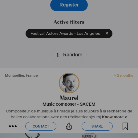
Register
Active filters
Festival: Actors Awards - Los Angeles
Random
Montpellier
,
France
> 2 months
Maurel
Music composer
-
SACEM
Compositeur de musique à l'image je suis toujours à la recherche de
belles collaborations avec des réalisatrices(eurs)
Know more >
CONTACT
SHARE
CONTACT
SHARE