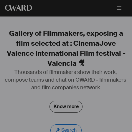
O
WARD
Gallery of Filmmakers, exposing a
film selected at : CinemaJove
Valence International Film festival -
Valencia 🎥
Thousands of filmmakers show their work, 
AUDIOVISUEL
compose teams and chat on OWARD - filmmakers 
• Préparation : location, shopping, budget, essayages...
and film companies network.
• Supervision du plateau : habillage, gestion des équipes, logistique, 
relations avec la production...
• Finitions : clôture du budget, retours...
Know more
SPECTACLE VIVANT
• Analyse des fiches techniques des spectacles et des 
manifestations pour la partie concernant les costumes, la prise de 
contact avec les régisseurs des spectacles accueillis.
🔎 Search