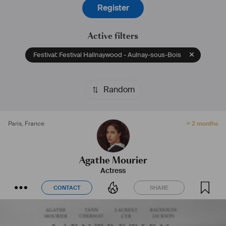
Register
Active filters
Festival: Festival Hallnaywood - Aulnay-sous-Bois
Random
Paris
,
France
> 2 months
Agathe Mourier
Actress
CONTACT
SHARE
CONTACT
SHARE