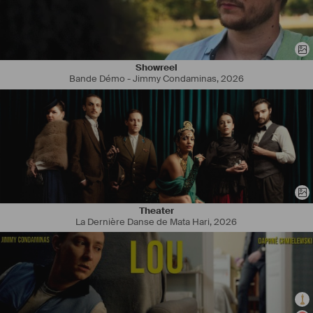
Showreel
J'ai été amené à travailler sur différents types de projets
Bande Démo - Jimmy Condaminas
,
2026
(photographe 
#
plateau
, vidéo d'entreprise, pointeur...)
Mon savoir-faire technique et artistique me permet de m’adapter
et de satisfaire vos demandes sur un grand nombre de projets.
Je suis disponible pour la réalisation de :
Theater
La Dernière Danse de Mata Hari
,
2026
- 
#
Reportage
, 
#
Documentaire
- 
#
Vidéo
#
Corporate
-# Interview
- 
#
Photographie
#
Plateau
- Photographie de 
#
Concert