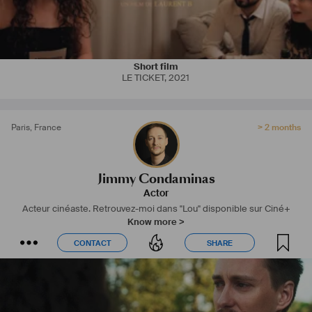
Short film
LE TICKET
,
2021
Paris
,
France
> 2 months
Jimmy Condaminas
Actor
Acteur cinéaste.
Retrouvez-moi dans "Lou" disponible sur Ciné+
Know more >
CONTACT
SHARE
CONTACT
SHARE