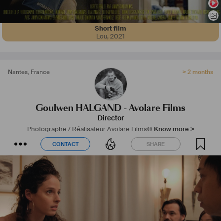
Vous avez un projet ou des questions ? N'hésitez pas à me contacter.
Short film
Lou
,
2021
Nantes
,
France
> 2 months
Goulwen HALGAND - Avolare Films
Director
Photographe / Réalisateur
Avolare Films©
Know more >
CONTACT
SHARE
CONTACT
SHARE