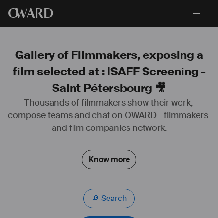
O
WARD
Gallery of Filmmakers, exposing a
film selected at : ISAFF Screening -
Saint Pétersbourg 🎥
Thousands of filmmakers show their work, 
compose teams and chat on OWARD - filmmakers 
Vous pouvez me contacter pour de futures projets, je peux 
également me déplacer dans toute la France ou même à l'étranger.
and film companies network.
Know more
🔎 Search