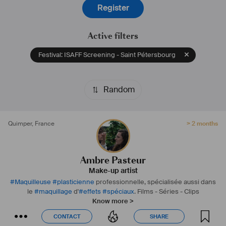
Register
Active filters
Festival: ISAFF Screening - Saint Pétersbourg
Random
Quimper
,
France
> 2 months
Ambre Pasteur
Make-up artist
#
Maquilleuse
#
plasticienne
professionnelle, spécialisée aussi dans
le
#
maquillage
d'
#
effets
#
spéciaux
.
Films - Séries - Clips
Know more >
CONTACT
SHARE
CONTACT
SHARE