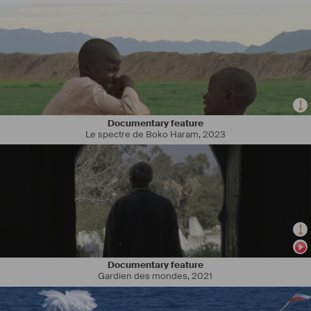
Documentary feature
Le spectre de Boko Haram
,
2023
Documentary feature
Gardien des mondes
,
2021