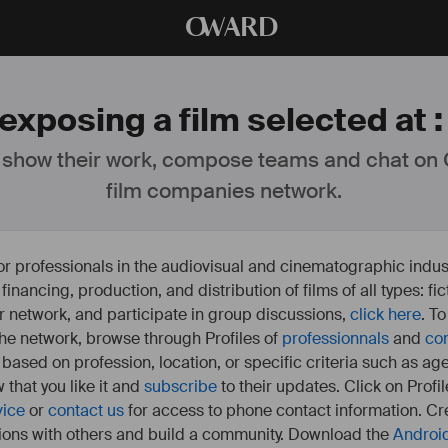
O
WARD
exposing a film selected at 
 show their work, compose teams and chat on
film companies network.
or professionals in the audiovisual and cinematographic indust
e financing, production, and distribution of films of all types: 
our network, and participate in group discussions,
click here
. T
 the network, browse through Profiles of
professionnals
and
co
s based on profession, location, or specific criteria such as ag
 that you like it and
subscribe
to their updates. Click on Profil
vice
or
contact us
for access to phone contact information. Cre
ions with others and build a community. Download the
Androi