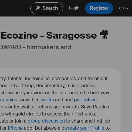
🔎
Search
Register
Login
en
: Ecozine - Saragosse 🎥
 OWARD - filmmakers and 
ry: talents, technicians, companies, and technical
fiction, advertising, documentary, music videos,
o showcase your work on the internet in the best way
mpanies
, view their
works
and find
projects in
ents or festival selections and awards. Save Profiles
es with gold circles to access their Portfolios.
ate or join a
group discussion
to share and find job
d
or
iPhone
app. But above all:
create your Profile
to