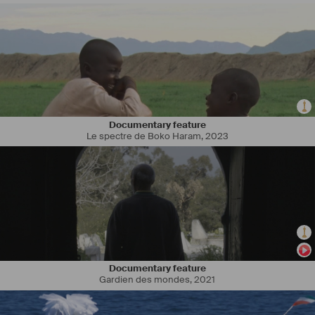
Documentary feature
Le spectre de Boko Haram
,
2023
Documentary feature
Gardien des mondes
,
2021