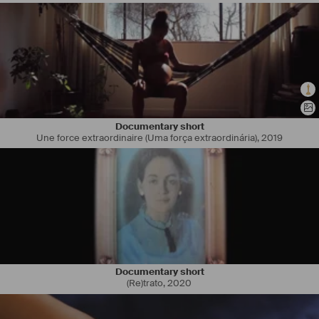
Documentary short
Une force extraordinaire (Uma força extraordinária)
,
2019
Documentary short
(Re)trato
,
2020