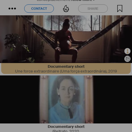
CONTACT
SHARE
CONTACT
SHARE
Documentary short
Une force extraordinaire (Uma força extraordinária)
,
2019
Documentary short
(Re)trato
,
2020