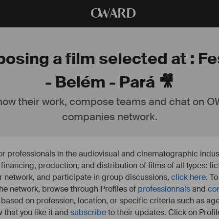
O
WARD
posing a film selected at : F
- Belém - Pará 🎥
ow their work, compose teams and chat on OW
companies network.
or professionals in the audiovisual and cinematographic indust
e financing, production, and distribution of films of all types: 
our network, and participate in group discussions,
click here
. T
 the network, browse through Profiles of
professionnals
and
co
s based on profession, location, or specific criteria such as ag
 that you like it and
subscribe
to their updates. Click on Profil