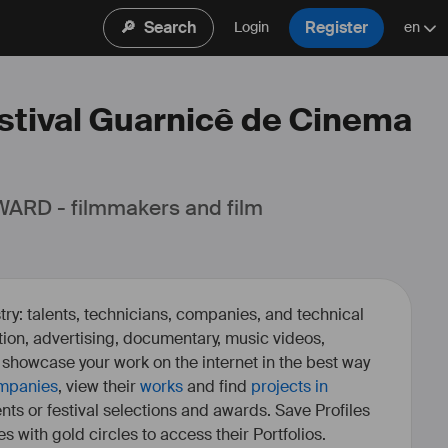
🔎
Search
Register
Login
en
estival Guarnicê de Cinema
ARD - filmmakers and film 
ry: talents, technicians, companies, and technical
fiction, advertising, documentary, music videos,
o showcase your work on the internet in the best way
mpanies
, view their
works
and find
projects in
ents or festival selections and awards. Save Profiles
es with gold circles to access their Portfolios.