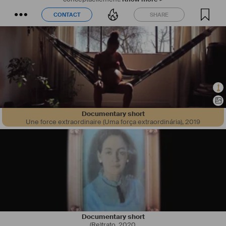
CONTACT
SHARE
CONTACT
SHARE
Documentary short
Une force extraordinaire (Uma força extraordinária)
,
2019
Documentary short
(Re)trato
,
2020