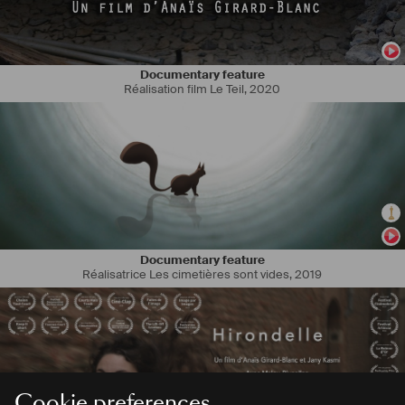
Documentary feature
Réalisation film Le Teil
,
2020
Documentary feature
Réalisatrice Les cimetières sont vides
,
2019
Cookie preferences