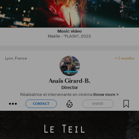
Music video
Maëlle - "FLASH"
,
2023
Lyon
,
France
> 2 months
Anaïs Girard-B.
Director
Réalisatrice et intervenante en cinéma
Know more >
CONTACT
SHARE
CONTACT
SHARE