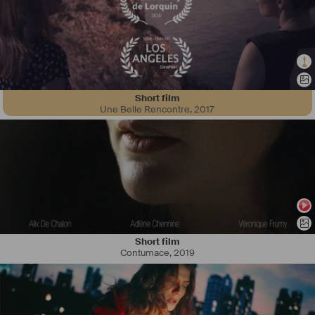
Short film
Anaïs s’est formée en audiovisuel (BTS audiovisuel, en montage et 
Une Belle Rencontre
,
2017
ENSAV, Ecole Nationale Supérieure d’Audiovisuel de Toulouse, en 
réalisation). Depuis, elle partage cette passion du cinéma et de la 
création à travers des ateliers ludiques d’éducation à l’image. 
Auteure et réalisatrice sur les routes du monde, elle trouve son 
inspiration à travers les personnes qu’elle rencontre, les voyages, 
les sujets de société et les tabous de notre monde. Caméra en main, 
elle capture ces instants en image animée ou arrêtée.
En itinérance (avec Elliott, le camion cinéma), disponible partout en 
France et ailleurs.
Short film
Contumace
,
2019
#
réalisatrice
#
intervenantecinéma
#
nomade