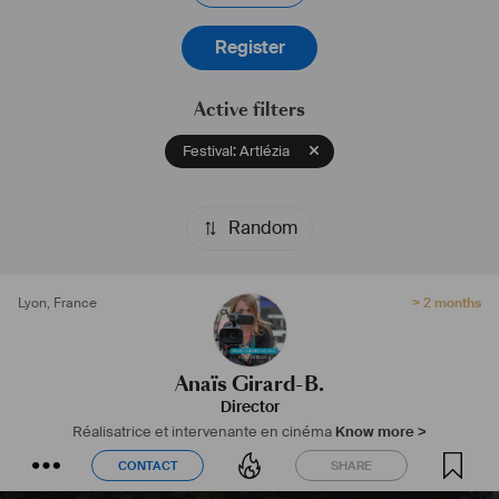
#
réalisatrice
#
intervenantecinéma
#
nomade
Register
Active filters
Festival: Artlézia
Random
Lyon
,
France
> 2 months
Anaïs Girard-B.
Director
Réalisatrice et intervenante en cinéma
Know more >
CONTACT
SHARE
CONTACT
SHARE