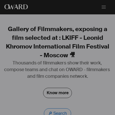
O
WARD
Gallery of Filmmakers, exposing a
film selected at : LKIFF - Leonid
Khromov International Film Festival
- Moscow 🎥
Thousands of filmmakers show their work, 
compose teams and chat on OWARD - filmmakers 
Photographe de plateau depuis quelques années, je suis aussi 
and film companies network.
scénariste, réalisateur et cadreur.
Vous pouvez retrouver l'ensemble de mon travail sur mon site : 
https://hugueskrebs.wixsite.com/portfolio/tournages
Know more
#
photographe
 de plateau 
#
photographedeplateau
🔎 Search