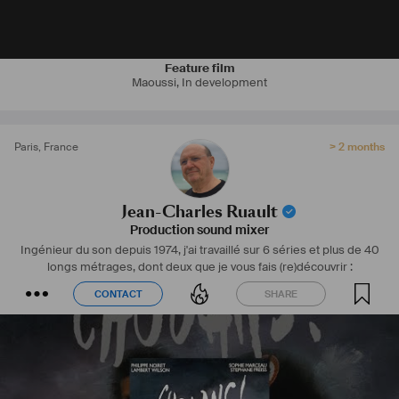
Feature film
Maoussi
,
In development
Paris
,
France
> 2 months
Jean-Charles Ruault
Production sound mixer
Ingénieur du son depuis 1974, j'ai travaillé sur 6 séries et plus de 40
longs métrages, dont deux que je vous fais (re)découvrir :
CONTACT
SHARE
CONTACT
SHARE