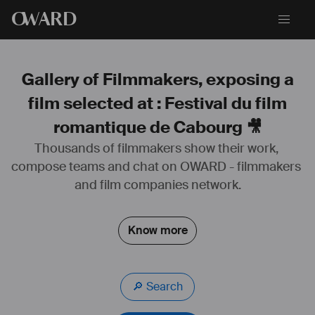
O
WARD
Gallery of Filmmakers, exposing a
film selected at : Festival du film
romantique de Cabourg 🎥
Thousands of filmmakers show their work, 
compose teams and chat on OWARD - filmmakers 
IMdB
and film companies network.
https://www.imdb.com/name/nm1241870/?ref_=fn_al_nm_1
Page Unifrance
Know more
http://www.unifrance.org/annuaires/personne/359396/dora-sela
Site professionnel
https://dorasela.fr/
🔎 Search
CV
https://www.canva.com/design/DAFCtxT2BGw/d3M8U5AHS1HZa3hiqkn