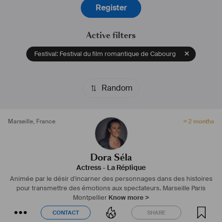
Register
utm_content=DAFCtxT2BGw&utm_campaign=designshare&utm_mediu
Active filters
Festival: Festival du film romantique de Cabourg
Random
Marseille
,
France
> 2 months
Dora Séla
Actress
-
La Réplique
Animée par le désir d'incarner des personnages dans des histoires
pour transmettre des émotions aux spectateurs.
Marseille Paris
Montpellier
Know more >
CONTACT
SHARE
CONTACT
SHARE