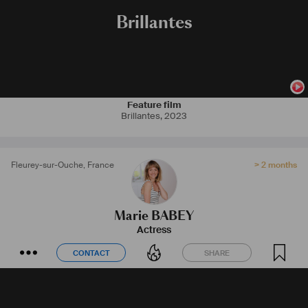
Brillantes
Feature film
Brillantes
,
2023
Fleurey-sur-Ouche
,
France
> 2 months
Marie BABEY
Actress
CONTACT
SHARE
CONTACT
SHARE