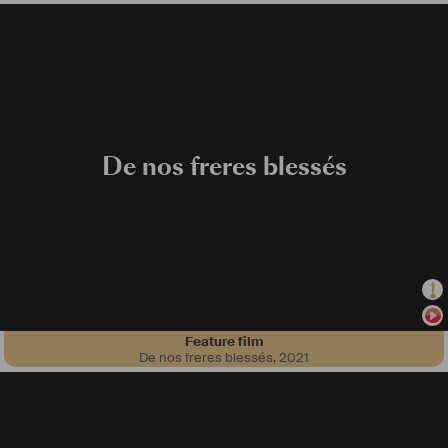
De nos freres blessés
Feature film
De nos freres blessés
,
2021