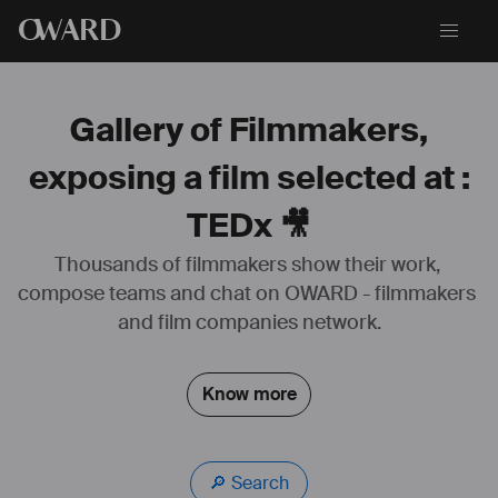
O
WARD
Gallery of Filmmakers,
exposing a film selected at :
TEDx 🎥
Thousands of filmmakers show their work, 
compose teams and chat on OWARD - filmmakers 
www.nicolastiteux.com
https://youtu.be/P2nThYAWOBk
and film companies network.
#
sound
#
design
#
sounddesign
#
mixeur
#
son
#
compositeur
#
musique
#
films
#
publicité
#
documentaire
#
jeuvidéo
#
animation
Know more
🔎 Search