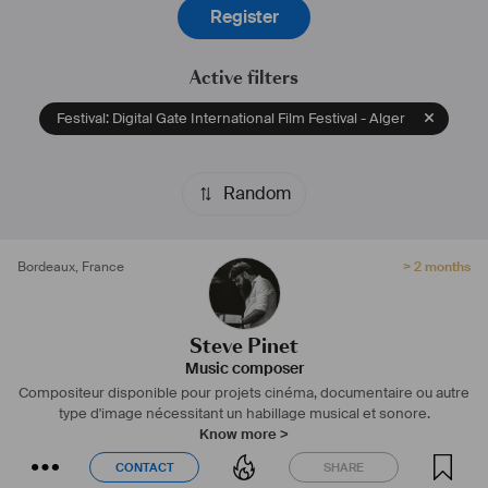
Register
Je suis disponible pour toute demande de bande son.
#
compositeur
#
bandeoriginale
#
BO
#
soundtrack
Active filters
Festival: Digital Gate International Film Festival - Alger
Random
Bordeaux
,
France
> 2 months
Steve Pinet
Music composer
Compositeur disponible pour projets cinéma, documentaire ou autre
type d'image nécessitant un habillage musical et sonore.
Know more >
CONTACT
SHARE
CONTACT
SHARE