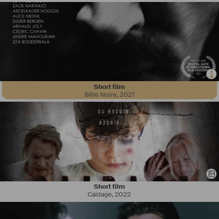
Short film
Bête Noire
,
2021
Short film
Caïdage
,
2022