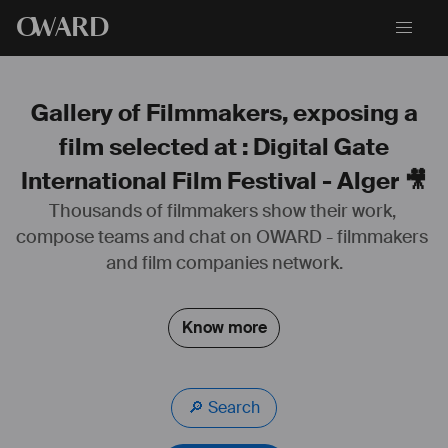
O
WARD
Gallery of Filmmakers, exposing a
film selected at : Digital Gate
International Film Festival - Alger 🎥
Thousands of filmmakers show their work, 
compose teams and chat on OWARD - filmmakers 
Passionné très tôt par la musique,  je me lance dans la composition 
dès l'âge de seize ans.
and film companies network.
La guitare puis le piano deviennent rapidement mes instruments de 
prédilection.
Know more
Autodidacte pendant longtemps, j'intègre ensuite une formation 
professionnelle de musicien puis me lance dans l'enseignement.
🔎 Search
Outre les cours, je m'investis aujourd'hui comme pianiste de scène 
et compositeur.