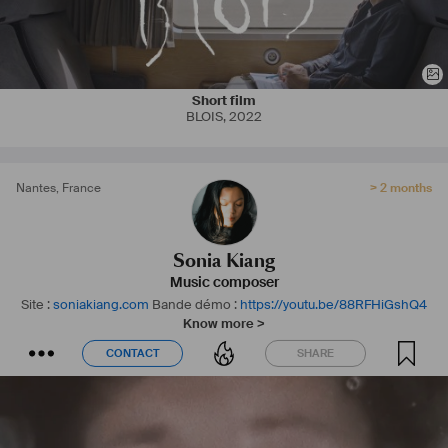
#
Intimiste
#
Indie
#
Minimaliste
#
Electronique
#
Orchestral
#
NeoClassique
#
Ambient
#
Vocals
#
Contemporain
#
INFJ
#
Idéaliste
#
Multiculturelle
Short film
BLOIS
,
2022
Nantes
,
France
> 2 months
Sonia Kiang
Music composer
Site :
soniakiang.com
Bande démo :
https://youtu.be/88RFHiGshQ4
Know more >
CONTACT
SHARE
CONTACT
SHARE