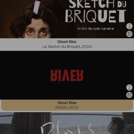
Short film
Le Sketch du Briquet
,
2024
#
Autrice
 et 
#
compositrice
, Sonia Kiang écrit et produit de la musique 
pour des groupes, pour le 
#
théâtre
, et pour l’
#
image
. Également 
#
chanteuse
 et 
#
comédienne
, on a pu la trouver sur scène dans 
divers projets musicaux et dans des productions de 
#
théâtremusical
en français et en anglais, en France et à l’étranger, notamment New 
York et Londres. 
Diplômée 
Musicien.ne
 des Musiques Actuelles en 2019, Sonia se 
forme en musique de films et session d’orchestre et composition 
pour l’orchestre à Paris en 2020. En 2021, elle intègre la nouvelle 
Short film
promotion du programme de mentorat de l'Union des Compositeurs 
RIVER
,
2020
de Musique de Films (
#
UCMF
), parrainée par le compositeur Jean 
Musy.
◊  Finaliste du Prix RFI Instrumental 2020
◊  Promotion 2021 MJC de l’UCMF