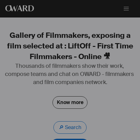
O
WARD
Gallery of Filmmakers, exposing a
film selected at : LiftOff - First Time
Filmmakers - Online 🎥
https://www.julienlemoine.fr/
Thousands of filmmakers show their work, 
Bande démo : 
https://vimeo.com/539300505
compose teams and chat on OWARD - filmmakers 
Actu ciné 2024
and film companies network.
LE SKETCH DU BRIQUET : 
https://www.festivalnikon.fr/video/2023/5265
MOURIR, MOURIR OU MOURIR : 
Know more
https://www.festivalnikon.fr/video/2023/3356
Prochainement
OUROBOROS
🔎 Search
LES MARTYRS AUSSI IRONT EN ENFER